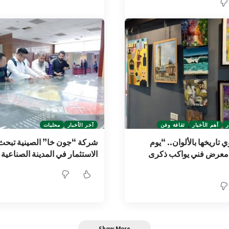
ر
أهم الأخبار
ثقافة وفن
آخر الأخبار
محليات
تاريخها بالألوان.. “يوم
شركة “جون خا” الصينية تبحث
” معرض فني يواكب ذكرى
الاستثمار في المدينة الصناعية
Show More