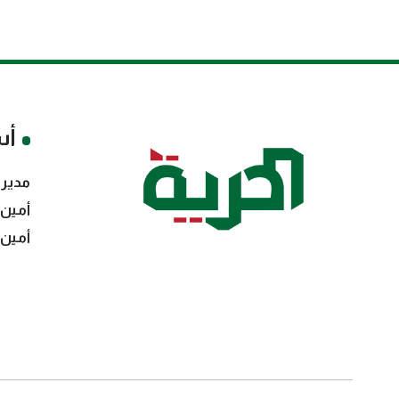
أس
مدير 
أمين 
أمين 