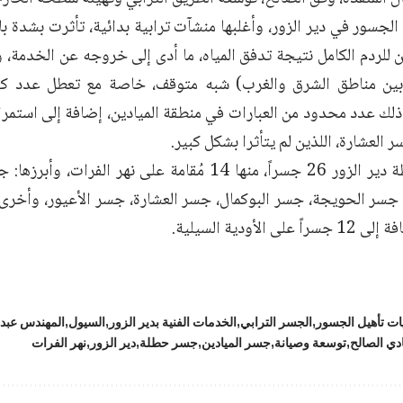
 الجسور في دير الزور، وأغلبها منشآت ترابية بدائية، تأثرت بشدة
ن للردم الكامل نتيجة تدفق المياه، ما أدى إلى خروجه عن الخدمة،
بين مناطق الشرق والغرب) شبه متوقف، خاصة مع تعطل عدد كبير
ذلك عدد محدود من العبارات في منطقة الميادين، إضافة إلى استمر
ر العشارة، اللذين لم يتأثرا بشكل كبير.
وتضم محافظة دير الزور 26 جسراً، منها 14 مُقامة على نهر 
جسر الحويجة، جسر البوكمال، جسر العشارة، جسر الأعيور، وأخرى ل
ى الأودية السيلية.
ات تأهيل الجسور
الجسر الترابي
الخدمات الفنية بدير الزور
السيول
المهندس عبدا
دي الصالح
توسعة وصيانة
جسر الميادين
جسر حطلة
دير الزور
نهر الفرات