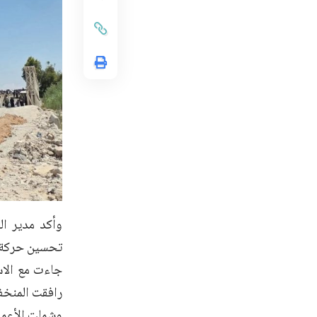
وأكد مدير ال
تحسين حركة مر
جاءت مع الاس
رافقت المنخف
وشملت الأعمال