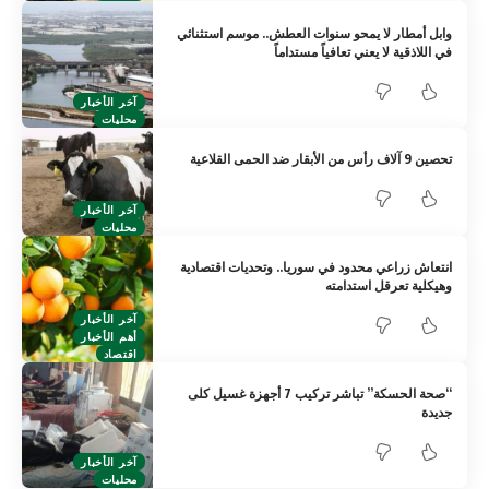
وابل أمطار لا يمحو سنوات العطش.. موسم استثنائي
في اللاذقية لا يعني تعافياً مستداماً
آخر الأخبار
محليات
تحصين 9 آلاف رأس من الأبقار ضد الحمى القلاعية
آخر الأخبار
محليات
انتعاش زراعي محدود في سوريا.. وتحديات اقتصادية
وهيكلية تعرقل استدامته
آخر الأخبار
أهم الأخبار
اقتصاد
“صحة الحسكة” تباشر تركيب 7 أجهزة غسيل كلى
جديدة
آخر الأخبار
محليات