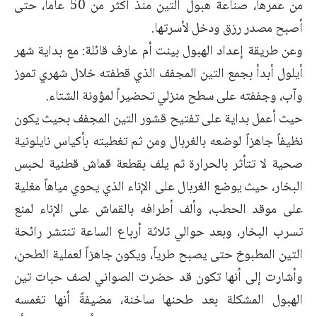
من عمرها، صناعة هبول التين منذ أكثر من 50 عاماً، حتى
أصبح مصدر رزق ودخل لأسرتها.
وعن طريقة إعداد الهبول بينت أم عارف قائلة: مع بداية شهر
أيلول أبدأ بجمع التين المجفف الذي قطفته خلال شهري تموز
وآب، وجففته على سطح منزلي تحضيراً لمؤونة الشتاء.
حيث أعمل بداية على تفتيح قشور التين المجفف بحيث يكون
نظيفاً جاهزاً لوضعه بالغربال ومن ثم تغطيته بأكياس نايلونية
صحية لا تتأثر بالحرارة ثم يلف بقطعة قماش قطنية لحبس
البخار، حيث يوضع الغربال على الإناء الذي يحوي مياهاً مغلية
على موقد الحطب، وألف أطرافه بالقماش على الإناء لمنع
تسرب البخار، وبعد حوالي ثلاثة أرباع الساعة تنتشر رائحة
التين المطبوخ حتى يصبح طرياً، ويكون جاهزاً لعملية الطحن،
وأشارت إلى أنها تكون قد حضرت الصواني لصف حبات تين
الهبول المشكلة بعد طحنها ساخنة، مضيفةً أنها تغمسه