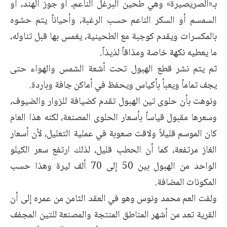
بـ«الصريصيرة» وهي طحين البرغل الناعم، أو جوز الهند، أو
السمسم أو السكر الناعم حسب الرغبة، وأحياناً يتم حشوه
بالمكسرات ويقدم كوجبة مع الطحينية، يغمس بها قبل تناوله،
ما يعطيه نكهة خاصة ومذاقاً لذيذاً.
ثم يتم نشر قطع الهبول تحت أشعة الشمس والهواء حتى
يجف تماماً ويعبأ بأكياس ويحفظ في أماكن جافة وباردة.
ونوهت بأن حلوى تين الهبول تقدم كضيافة للزوار والضيوف،
وسعرها مقبول قياساً بأسعار الحلوى المصنعة، لكنه هذا العام
كان الموسم قليلاً ولاقت صعوبة في عملية التعليل، لأن أسعار
الغاز مرتفعة، كما أن الحطب قليل، لذلك ارتفع سعر الكيلو
الواحد من الهبول بين 50 إلى 70 ألف ليرة وهذا حسب
المكونات المضافة.
ولفت العم محمد ونوس وهو في العقد الثامن من عمره إلى أن
القرية تعد من أشهر المناطق المنتجة والمصنعة للتين المجفف