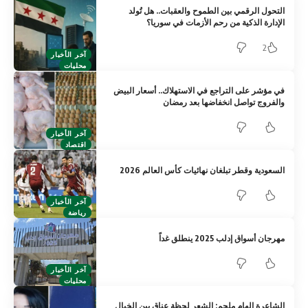
التحول الرقمي بين الطموح والعقبات.. هل تُولد
الإدارة الذكية من رحم الأزمات في سوريا؟
2
آخر الأخبار
محليات
في مؤشر على التراجع في الاستهلاك.. أسعار البيض
والفروج تواصل انخفاضها بعد رمضان
آخر الأخبار
اقتصاد
السعودية وقطر تبلغان نهائيات كأس العالم 2026
آخر الأخبار
رياضة
مهرجان أسواق إدلب 2025 ينطلق غداً
آخر الأخبار
محليات
الشاعرة إلهام ملحم: الشعر لحظة عناق بين الخيال