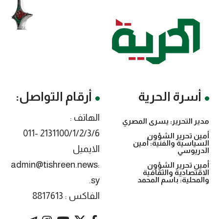
أسرة الحرية
أرقام التواصل:
الهاتف :
مدير التحرير: يسرى المصري
2131100/1/2/3/6 -011
أمين تحرير الشؤون
السياسية والفنية: أمين
الايميل
الدريوسي
:admin@tishreen.news
أمين تحرير الشؤون
الاقتصادية والثقافية
.sy
والمحلية: باسم المحمد
الفاكس : 8817613