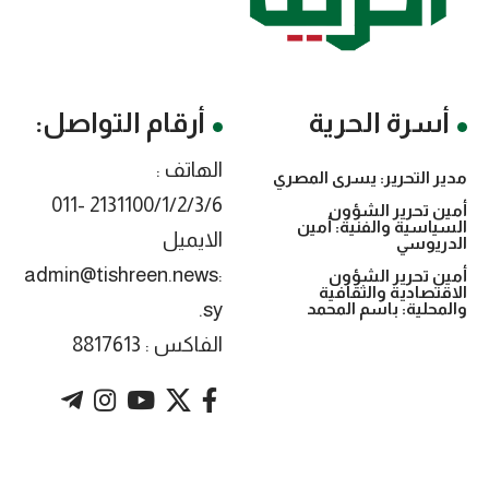
أسرة الحرية
أرقام التواصل:
الهاتف :
مدير التحرير: يسرى المصري
2131100/1/2/3/6 -011
أمين تحرير الشؤون
السياسية والفنية: أمين
الايميل
الدريوسي
:admin@tishreen.news
أمين تحرير الشؤون
الاقتصادية والثقافية
.sy
والمحلية: باسم المحمد
الفاكس : 8817613