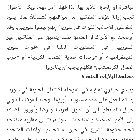
مباشرة أو إلحاق الأذى بها، لذا فهذا أمر مهم، وبكل الأحوال
تجب ‏إزالة هؤلاء المقاتلين من مواقعهم، مُتسائلاً: لماذا يقود
المقاتلون الأجانب القوات في سوريا؟ إنهم ليسوا ‏سوريين، وقد
أوضحنا مع الأتراك أن المنطق نفسه ينطبق على المقاتلين غير
السوريين في المستويات ‏العليا في «قوات سوريا
الديمقراطية» أو «وحدات حماية الشعب الكردية» أو «حزب
العمال ‏الكردستاني» فكلهم يجب أن يغادروا.‏
مصلحة الولايات المتحدة
ويبدي جيفري تفاؤله في المرحلة الانتقال الجارية في سوريا،
إذا تم العمل على عدة مستويات أبرزها ‏توحيد الموقف الدولي
حيال ذلك نظراً إلى أن الدول العربية وتركيا وأوروبا، إضافة
إلى الأمم المتحدة ‏والمنظمات الدولية، تتبنى مقاربة منفتحة
تجاه حكومة الشرع، في حين لم تحسم الولايات المتحدة
موقفها ‏بعد وكذلك «إسرائيل» ولا سيما بعد بسط سيطرتها