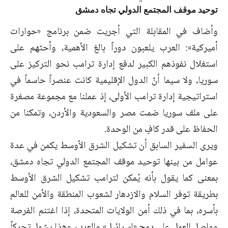
توحيد موقف المجتمع الدولي تجاه دمشق
وأضاف في المقابلة التي أجريت ضمن برنامج «حوارات
أميركية»: العرب يلعبون دوراً بالغ الأهمية، ‏وأحثهم على
استغلال نفوذهم الكبير لدفع إدارة ترامب نحو التركيز على
سوريا، ولا سيما أنّ الدول ‏الإقليمية كانت عنصراً حاسماً في
استراتيجية إدارة ترامب الأولى، إذ عملنا مع مجموعة مصغرة
على ‏ملف سوريا ضمت مصر والسعودية والأردن، وتمكنا من
الحفاظ على قدر كافٍ من الوحدة.‏
ويرى السفير السابق أن تشكيل الشرق الأوسط يكمن في عدة
عوامل من بينها توحيد موقف المجتمع ‏الدولي تجاه دمشق،
بمعنى كما يقول بأنه يُمكن لترامب تشكيل الشرق الأوسط
بطريقة توفر السلام ‏والازدهار لشعوب المنطقة والأمن للعالم
بأسره، بما في ذلك أمن الولايات المتحدة، إذا اغتنم الفرصة
‏وواصل العمل على دمج «إسرائيل» والعرب، وهذا يشمل تحركاً