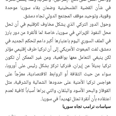
في شأن القضية الفلسطينية وضمان ‏بقاء سوريا موحدة
وقوية، وتوحيد موقف المجتمع الدولي تجاه دمشق.‏
وحول الدور التركي الذي يشكل مخاوف للإقليم في أن تحل
محل النفوذ الإيراني في سوريا, خاصة لما ‏لأنقرة من دور بارز
في الملف السوري اليوم باعتبارها أكبر داعم للحكم الجديد في
دمشق، لفت المبعوث ‏الأمريكي إلى أن تركيا طرف إقليمي مؤثر
لكن ينبغي التعامل معها بواقعية، ومن غير الممكن أن تكون
‏تركيا بديلاً عن إيران، فتركيا تركز بشكل رئيس على أوروبا،
سواء من حيث الثقافة أو الروابط ‏الاقتصادية، معرّجاً على
هواجس تركيا الأمنية على حدودها الشمالية والشرقية، مثل
القوقاز والبحر ‏الأسود والبلقان، والتي يراها أسباباً كافية لعدم
اعتقاده بأن أنقرة تمثل تهديداً في سوريا.‏
سياسات ترامب تجاه سوريا