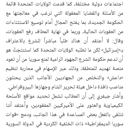
اجتماعات دولية مختلفة، كما قدمت الولايات المتحدة قائمة
من الأسئلة والقضايا المعقولة التي ‏ترغب في معالجتها مع
الحكومة الجديدة، بما يفتح المجال أمام توسيع الاستثناءات
من العقوبات الحالية، ‏وربما في نهاية المطاف رفع العقوبات،
وقال: لا أعتقد أن هناك طلباً مباشراً للشرع بالاعتراف
‏بـ«إسرائيل» لكن ما تطلبه الولايات المتحدة كما استنتجتُ هو
أن تدعم حكومة الشرع الجهود الرامية ‏لمنع سوريا من أن تعود
منصة تهديد للمنطقة، وذلك عبر الإسهام في محاربة تنظيم
«داعش» والتخلص ‏من الجهاديين الأجانب الذين يحتلون
مناصب نافذة داخل هيئة تحرير الشام وجهازها البيروقراطي.‏
وأشار جيفري إلى أن المطالب تشمل تحديد مواقع الأسلحة
الكيمياوية والعثور على الأميركيين المفقودين، ‏وأعتقد أننا
نتلقى بالفعل بعض المساعدة في هذا الجانب، ودمج «قوات
سوريا الديمقراطية» ذات الخلفية ‏الكردية في الدولة السورية