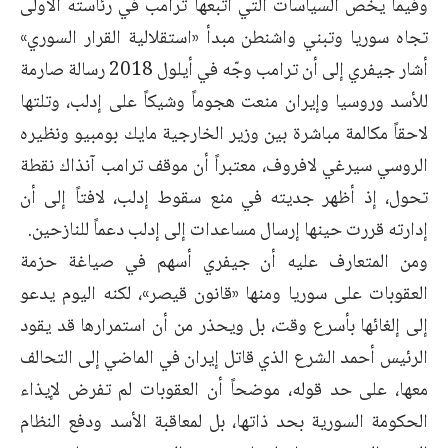
وفيما يخص السياسات التي اتبعها ترامب في رئاسته الأولى
تجاه سوريا وتبني واشنطن مبدأ «استقلالية ‏القرار السوري»
أشار جيفري إلى أن ترامب وجّه في أيلول 2018 رسالة صارمة
للأسد وروسيا وإيران ‏منعت هجوماً وشيكاً على إدلب، وتلتها
لاحقاً مكالمة مباشرة بين وزير الخارجية مايك بومبيو ونظيره
‏الروسي سيرغي لافروف، معتبراً أن موقف ترامب آنذاك نقطة
تحول، إذ أظهر جديته في منع سقوط ‏إدلب، لافتاً إلى أن
إدارته قررت حينها إرسال مساعدات إلى إدلب دعماً للنازحين.‏
ومن المتعارف عليه أن جيفري أسهم في صياغة حزمة
العقوبات على سوريا ومنها «قانون قيصر»، ‏لكنه اليوم يدعو
إلى إلغائها بأسرع وقت، بل ويحذر من أن استمرارها قد يقود
الرئيس أحمد الشرع الذي ‏قاتل إيران في الماضي إلى التحالف
معها، على حد قوله، موضحاً أن العقوبات لم تفرض لإيذاء
الحكومة ‏السورية بحد ذاتها، بل لمعاقبة الأسد ودفع النظام