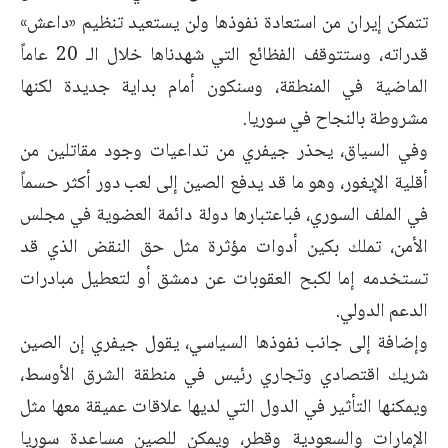
تتمكن إيران من استعادة نفوذها ولن يستعيد تنظيم «داعش»
‏قدراته، وستتوقف الفظائع التي شهدناها خلال الـ 20 عاماً
الماضية في المنطقة، وسنكون أمام بداية جديدة ‏لكنها
مشروطة بالنجاح في سوريا.‏
وفي السياق، يحذر جيفري من تداعيات وجود مقاتلين من
أقلية الإيغور، وهو ما قد يدفع الصين إلى لعب ‏دور أكثر حسماً
في الملف السوري، فباعتبارها دولة دائمة العضوية في مجلس
الأمن، تملك بكين أدوات ‏مؤثرة مثل حق النقض الذي قد
تستخدمه إما لكبح العقوبات عن دمشق أو لتعطيل مبادرات
الدعم الدولي.‏
وإضافة إلى جانب نفوذها السياسي، يقول جيفري إن الصين
شريك اقتصادي وتجاري رئيس في منطقة ‏الشرق الأوسط،
ويمكنها التأثير في الدول التي لديها علاقات عميقة معها مثل
الإمارات والسعودية ‏وقطر، ويمكن للصين مساعدة سوريا