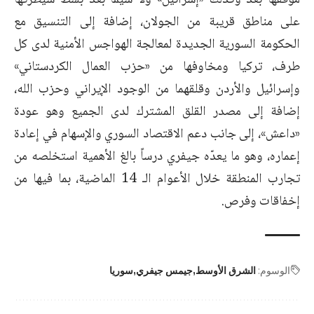
على مناطق قريبة من الجولان، إضافة إلى التنسيق ‏مع
الحكومة السورية الجديدة لمعالجة الهواجس الأمنية لدى كل
طرف، تركيا ومخاوفها من «حزب ‏العمال الكردستاني»
وإسرائيل والأردن وقلقهما من الوجود الإيراني وحزب الله،
إضافة إلى مصدر القلق ‏المشترك لدى الجميع وهو عودة
«داعش»، إلى جانب دعم الاقتصاد السوري والإسهام في إعادة
إعماره، ‏وهو ما يعدّه جيفري درساً بالغ الأهمية استخلصه من
تجارب المنطقة خلال الأعوام الـ 14 الماضية، ‏بما فيها من
إخفاقات وفرص.‏
الوسوم:
الشرق الأوسط
جيمس جيفري
سوريا