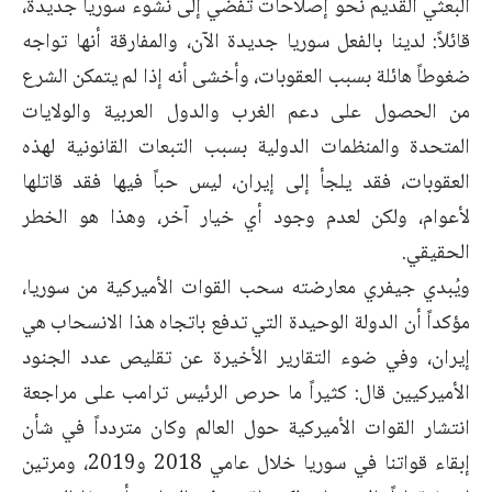
البعثي القديم نحو إصلاحات تفضي إلى نشوء سوريا ‏جديدة،
قائلاً: لدينا بالفعل سوريا جديدة الآن، والمفارقة أنها تواجه
ضغوطاً هائلة بسبب العقوبات، وأخشى ‏أنه إذا لم يتمكن الشرع
من الحصول على دعم الغرب والدول العربية والولايات
المتحدة والمنظمات ‏الدولية بسبب التبعات القانونية لهذه
العقوبات، فقد يلجأ إلى إيران، ليس حباً فيها فقد قاتلها
لأعوام، ولكن ‏لعدم وجود أي خيار آخر، وهذا هو الخطر
الحقيقي.‏
ويُبدي جيفري معارضته سحب القوات الأميركية من سوريا،
مؤكداً أن الدولة الوحيدة التي تدفع باتجاه ‏هذا الانسحاب هي
إيران، وفي ضوء التقارير الأخيرة عن تقليص عدد الجنود
الأميركيين قال: كثيراً ما ‏حرص الرئيس ترامب على مراجعة
انتشار القوات الأميركية حول العالم وكان متردداً في شأن
إبقاء ‏قواتنا في سوريا خلال عامي 2018 و2019، ومرتين