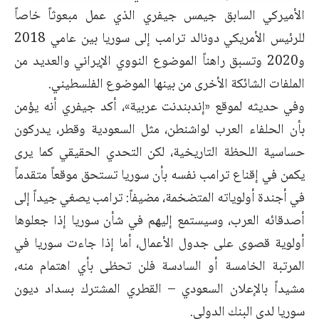
الأميركي السابق جيمس جيفري الذي ‏عمل مبعوثاً خاصاً
للرئيس الأمريكي دونالد ترامب إلى سوريا بين عامي 2018
و2020 وتسبق راهناً ‏الموضوع النووي الإيراني والعديد من
الملفات الشائكة الأخرى من بينها الموضوع الفلسطيني.‏
وفي حديثه لموقع «إندبندنت عربية»، أكد جيفري أنه يؤمن
بأن الحلفاء العرب لواشنطن، مثل السعودية ‏وقطر، يدركون
حساسية اللحظة التاريخية، لكن التحدي الحقيقي كما يرى
يكمن في إقناع ترامب نفسه ‏بأن سوريا تستحق موقعاً متقدماً
في أجندة أولوياته المتضخمة، مضيفاً: ترامب يصغي جيداً إلى
أصدقائه ‏العرب، وسيستمع إليهم في شأن سوريا إذا جعلوها
أولوية قصوى على جدول الأعمال، أما إذا جاءت ‏سوريا في
المرتبة الخامسة أو السادسة فلن تحظى بأي اهتمام منه،
مشيداً بالإعلان السعودي – القطري ‏المشترك بسداد ديون
سوريا لدى البنك الدولي.‏