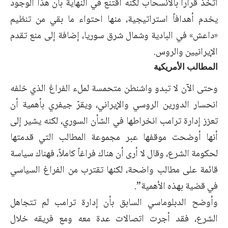
اتخذ قراراً بالانسحاب لكنه اقتنع في النهاية بأن ‏هذا الوجود
يخدم أهدافاً استراتيجية، منها احتواء ما بقي من تنظيم
«داعش» في البادية وشمال شرق ‏سوريا، إضافة إلى منع تقدم
الإيرانيين والروس.‏
المطالب الأمريكية
وحتى الآن لا تبدو واشنطن متحمسة لملء الفراغ الذي خلفه
انحسار الدورين الروسي والإيراني، ويقرّ ‏جيفري بأهمية أن
تعزز إدارة ترامب انخراطها في الشأن السوري، لكنه يشير إلى
أنها أوضحت موقفها ‏عبر مجموعة المطالب التي قدمتها
لحكومة الشرع، وقال لا أرى أن هناك فراغاً كاملاً، فهناك سياسة
‏قائمة على مطالب واضحة، لكنها تقترب من الفراغ السياسي
في قضية بهذه الأهمية”.‏
وأوضح الدبلوماسي السابق بأن إدارة ترامب لم تتجاهل
الشرع، فقد أجرت اتصالات عدة معه ومع فريقه ‏خلال