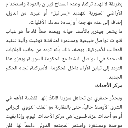
بطريقة لا تهدد تركيا، وعدم السماح لإيران بالعودة واستخدام
الأراضي ‏السورية لتهديد «إسرائيل» أو غيرها من الدول،
إضافة إلى عدم مهاجمة أو إساءة معاملة الأقليات.‏
ما يشعر جيفري بالأسف حياله ويعده خطأَ فادحاً هو غياب
قنوات تواصل طبيعية ومستمرة لمناقشة توقيت ‏وآلية تنفيذ
المطالب الأميركية، ويصف ذلك بأنه تردد من جانب الولايات
المتحدة في التواصل النشط مع ‏الحكومة السورية، ويعزو هذا
التردد إلى تباين الآراء داخل الحكومة الأميركية، تجاه الحكم
الجديد.‏
مركز الأحداث
ويحذّر جيفري من تجاهل سوريا قائلاً: إنها القضية الأهم في
الشرق الأوسط حالياً، حتى بالمقارنة مع ‏الملف النووي الإيراني
أو مع أحداث غزة، فسوريا هي مركز الأحداث اليوم، وإذا بقيت
موحدة ومستقرة ‏واستمر المجتمع الدولي داعماً لها، فلن