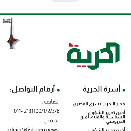
أسرة الحرية
أرقام التواصل:
الهاتف :
مدير التحرير: يسرى المصري
2131100/1/2/3/6 -011
أمين تحرير الشؤون
السياسية والفنية: أمين
الايميل
الدريوسي
:admin@tishreen.news
أمين تحرير الشؤون