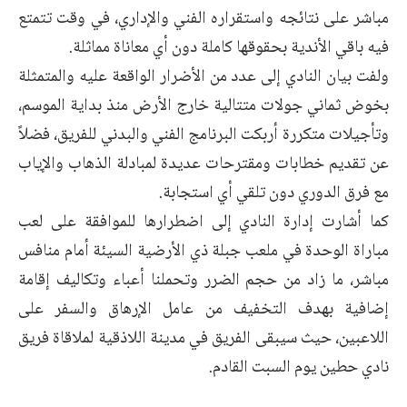
مباشر على نتائجه واستقراره الفني والإداري، في وقت تتمتع
فيه باقي الأندية بحقوقها كاملة دون أي معاناة مماثلة.
ولفت بيان النادي إلى عدد من الأضرار الواقعة عليه والمتمثلة
بخوض ثماني جولات متتالية خارج الأرض منذ بداية الموسم،
وتأجيلات متكررة أربكت البرنامج الفني والبدني للفريق، فضلاً
عن تقديم خطابات ومقترحات عديدة لمبادلة الذهاب والإياب
مع فرق الدوري دون تلقي أي استجابة.
كما أشارت إدارة النادي إلى اضطرارها للموافقة على لعب
مباراة الوحدة في ملعب جبلة ذي الأرضية السيئة أمام منافس
مباشر، ما زاد من حجم الضرر وتحملنا أعباء وتكاليف إقامة
إضافية بهدف التخفيف من عامل الإرهاق والسفر على
اللاعبين، حيث سيبقى الفريق في مدينة اللاذقية لملاقاة فريق
نادي حطين يوم السبت القادم.