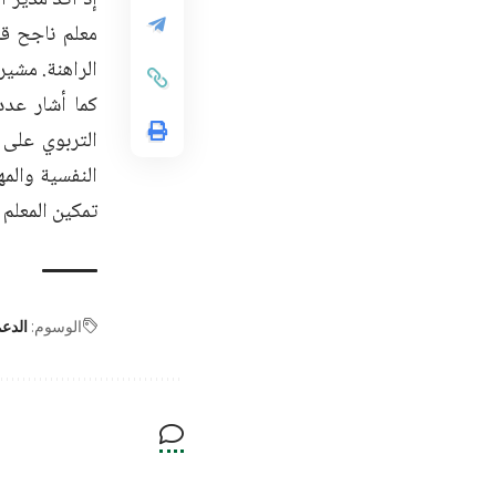
معلم ناجح قا
الراهنة. مشيرا
كما أشار عدد
التربوي على 
النفسية والمه
تمكين المعلم 
الوسوم:
الدع