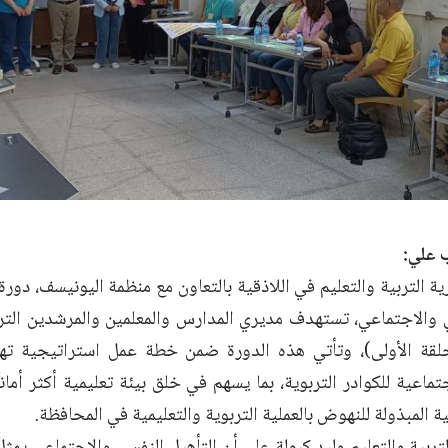
 علي:
ة التربية والتعليم في اللاذقية بالتعاون مع منظمة اليونيسف، د
 والاجتماعي، تستهدف مديري المدارس والمعلمين والمرشدين الترب
لقة الأولى)، وتأتي هذه الدورة ضمن خطة عمل استراتيجية تهد
تماعية للكوادر التربوية، بما يسهم في خلق بيئة تعليمية أكثر أماناً
ة المبذولة للنهوض بالعملية التربوية والتعليمية في المحافظة.
لتربية والتعليم وليد كبولة على أن التأهيل النفسي والاجتماعي يم