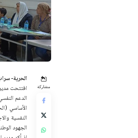
الحرية- سراب
افتتحت مديري
مشاركة
الدعم النفسي
الأساسي (الح
النفسية والاج
الجهود الوطني
إذ أكد مدير ا