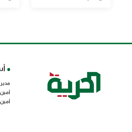
أس
مدير 
أمين 
أمين 