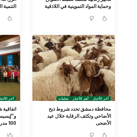
وحماية المواد التموينية في اللاذقية
التنمية ا
آخر الأخبار
أهم الأخبار
محليات
آخر الأخبا
محافظة دمشق تحدد شروط ذبح
اتفاقية 
الأضاحي وتكثف الرقابة خلال عيد
و”إيسيسك
الأضحى
100 مدرسة سورية متضررة
1