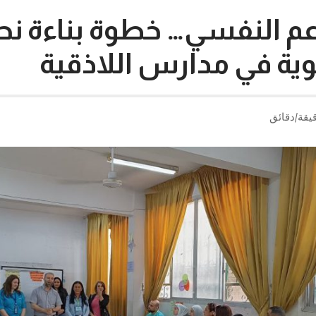
م النفسي… خطوة بناءة نحو
ربوية في مدارس اللاذقية