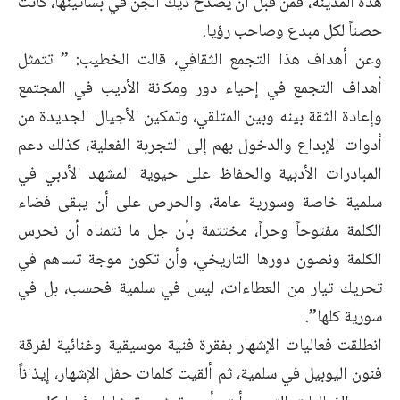
هذه المدينة، فمن قبل أن يصدح ديك الجن في بساتينها، كانت
حصناً لكل مبدع وصاحب رؤيا.
وعن أهداف هذا التجمع الثقافي، قالت الخطيب: ” تتمثل
أهداف التجمع في إحياء دور ومكانة الأديب في المجتمع
وإعادة الثقة بينه وبين المتلقي، وتمكين الأجيال الجديدة من
أدوات الإبداع والدخول بهم إلى التجربة الفعلية، كذلك دعم
المبادرات الأدبية والحفاظ على حيوية المشهد الأدبي في
سلمية خاصة وسورية عامة، والحرص على أن يبقى فضاء
الكلمة مفتوحاً وحراً، مختتمة بأن جل ما نتمناه أن نحرس
الكلمة ونصون دورها التاريخي، وأن تكون موجة تساهم في
تحريك تيار من العطاءات، ليس في سلمية فحسب، بل في
سورية كلها”.
انطلقت فعاليات الإشهار بفقرة فنية موسيقية وغنائية لفرقة
فنون اليوبيل في سلمية، ثم ألقيت كلمات حفل الإشهار، إيذاناً