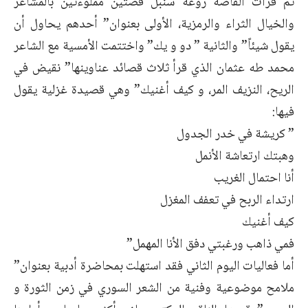
ثم قرأت القاصة روعة سنبل قصتين مملوءتين بالمشاعر
والخيال الثراء والرمزية، الأولى بعنوان” أحدهم يحاول أن
يقول شيئاً” والثانية ” دو و يك” واختتمت الأمسية مع الشاعر
محمد طه عثمان الذي قرأ ثلاث قصائد عناوينها” نقيض في
الريح، النزيف المر، و كيف أغنيك” وهي قصيدة غزلية يقول
فيها:
” كريشة في خدر الجدول
وهبتك ارتعاشة الأنمل
أنا احتمال الغريب
ارتداء الربح في تعفف المغزل
كيف أغنيك
فمي ذاهب ورغبتي دفق الأنا المهمل”
أما فعاليات اليوم الثاني فقد استهلت بمحاضرة أدبية بعنوان”
ملامح موضوعية وفنية من الشعر السوري في زمن الثورة و