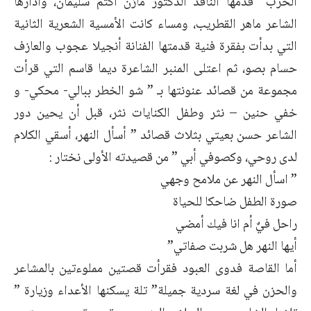
الحرب” قدمها الناقد الدكتور مازن أكثم سليمان، وأدارها
الشاعر ماهر القطريب، ومساء كانت الأمسية الشعرية الثانية
التي بدأت بفقرة فنية قدمتها الفنانة أنجيلا عجوب والعازف
حسام بصو، ثم اعتلى المنبر الشاعرة ديما قاسم التي قرأت
مجموعة من قصائد عنونتها بـ ” شو الخطر ببالي- محكي- و
خفي حنين – نثر وطفل الكنايات نثر، قبل أن يحين دور
الشاعر حسن بعيتي بثلاث قصائد ” أسأل النهر، أسقي الكلام
لدى روحي، وكصوفي أبي ” من قصيدته الأولى نختار :
” اسأل النهر عن ملامح وجهي
صورة الطفل ضاحكا للحياة
راحل فيٌ أم انا فيك أمضي
أيها النهر هل شربت صفاتي”
أما القاصة فدوى العبود فقرأت قصتين مملوءتين بالمشاعر
والحزن في لغة سردية جميلة” تلة يسكنها الأعداء وزيارة ”