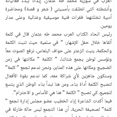
العرب في سورية محمد طه عثمان، إيذاناً ببدء فعالياته
وأنشطته التي انطلقت بأمسيتي ( شعر و قصة) ومحاضرة
أدبية تخللتهما فقرات فنية موسيقية وغنائية وعلى مدار
يومين.
رئيس اتحاد الكتاب العرب محمد طه عثمان قال في كلمة
ألقاها خلال حفل الإشهار: ” في سلمية حيث تنبت الكلمة
والحكمة، ينبت الزعتر على حواف البلعاس، نرفع الصوت معاً
ونؤسس لوطن يجمع شتاتنا، ” الكلمة ” مكانتها في زمن
الضجيج ومكانها على هذه المنابر، ونحن ندعم تجمع ” كلمة”
وسنكون جاهزين لأي شراكة معه، كما ندعم بقوة الأفعال
لتصبح الكلمة أداة بناء، ومن هنا نبدأ بناء الوطن الذي يتسع
للجميع، كي تصبح ” الكلمة ” هنا هي الأساس و الاحترام”.
فيما أكدت الشاعرة إباء الخطيب عضو مجلس إدارة تجمع ”
كلمة” لصحيفة الحرية، أن هذا التجمع ليس حالة طارئة في