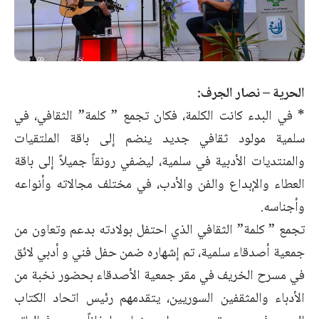
الحرية – نصار الجرف:
* في البدء كانت الكلمة، فكان تجمع ” كلمة” الثقافي، في
سلمية مولود ثقافي جديد ينضم إلى باقة الملتقيات
والمنتديات الأدبية في سلمية، ليضفي رونقاً جميلاً إلى باقة
العطاء والإبداع والفن والأدب، في مختلف مجالاته وأنواعه
وأجناسه.
تجمع ” كلمة” الثقافي الذي احتفل بولادته بدعم وتعاون من
جمعية أصدقاء سلمية، تم إشهاره ضمن حفل فني و أدبي لائق
في مسرح الخريف في مقر جمعية الأصدقاء بحضور نخبة من
الأدباء والمثقفين السوريين، يتقدمهم رئيس اتحاد الكتاب