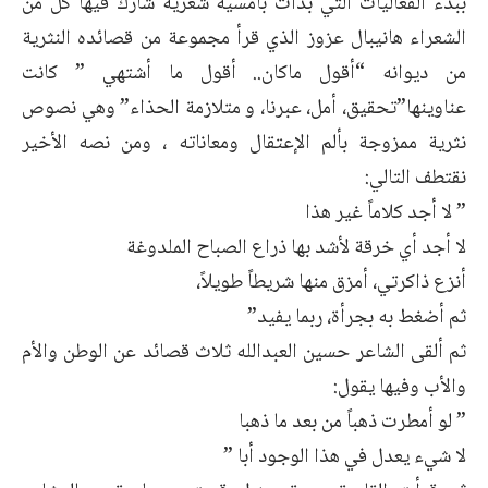
ببدء الفعاليات التي بدأت بأمسية شعرية شارك فيها كل من
الشعراء هانيبال عزوز الذي قرأ مجموعة من قصائده النثرية
من ديوانه “أقول ماكان.. أقول ما أشتهي ” كانت
عناوينها”تحقيق، أمل، عبرنا، و متلازمة الحذاء” وهي نصوص
نثرية ممزوجة بألم الإعتقال ومعاناته ، ومن نصه الأخير
نقتطف التالي:
” لا أجد كلاماً غير هذا
لا أجد أي خرقة لأشد بها ذراع الصباح الملدوغة
أنزع ذاكرتي، أمزق منها شريطاً طويلاً،
ثم أضغط به بجرأة، ربما يفيد”
ثم ألقى الشاعر حسين العبدالله ثلاث قصائد عن الوطن والأم
والأب وفيها يقول:
” لو أمطرت ذهباً من بعد ما ذهبا
لا شيء يعدل في هذا الوجود أبا ”