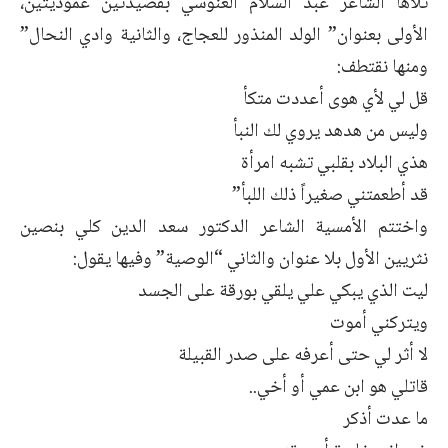
تلاها الشاعر عبد السلام العنوسي بقصيدتين عموديتين،
الأولى بعنوان” الولد المنذور للعجاج، والثانية وادي النحال”
ومنها نقتطف:
قل لي لأي هوى أعددت متكأ
وليس من هدهد يروي لك النبأ
هذي البلاد بقلبي تشبه امرأة
قد أطعمتني صغيراً ذلك اللبأ”
واختتم الأمسية الشاعر الدكتور سعد الدين كلي بنصين
نثريين الأول بلا عنوان والثاني “الوصية” وفيها يقول:
ليت الذي يبكي علي يلقي بورقة على الجسد
ويتركني أموت
لا أثر لي حتى أعرفه على صدر القبيلة
قاتلي هو ابن عمي أو أخي..
ما عدت أذكر