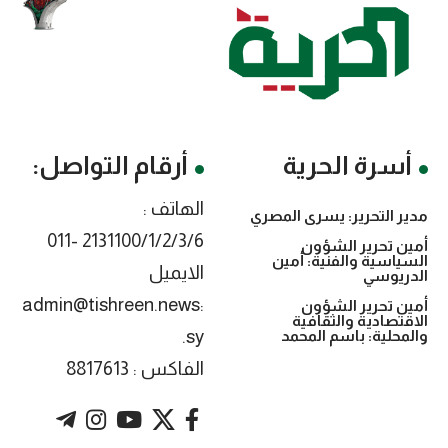
أسرة الحرية
أرقام التواصل:
الهاتف :
مدير التحرير: يسرى المصري
2131100/1/2/3/6 -011
أمين تحرير الشؤون
السياسية والفنية: أمين
الايميل
الدريوسي
:admin@tishreen.news
أمين تحرير الشؤون
الاقتصادية والثقافية
.sy
والمحلية: باسم المحمد
الفاكس : 8817613