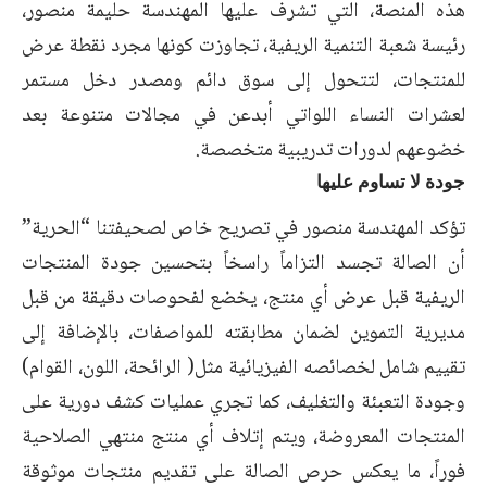
هذه المنصة، التي تشرف عليها المهندسة حليمة منصور،
رئيسة شعبة التنمية الريفية، تجاوزت كونها مجرد نقطة عرض
للمنتجات، لتتحول إلى سوق دائم ومصدر دخل مستمر
لعشرات النساء اللواتي أبدعن في مجالات متنوعة بعد
خضوعهم لدورات تدريبية متخصصة.
جودة لا تساوم عليها
تؤكد المهندسة منصور في تصريح خاص لصحيفتنا “الحرية”
أن الصالة تجسد التزاماً راسخاً بتحسين جودة المنتجات
الريفية قبل عرض أي منتج، يخضع لفحوصات دقيقة من قبل
مديرية التموين لضمان مطابقته للمواصفات، بالإضافة إلى
تقييم شامل لخصائصه الفيزيائية مثل( الرائحة، اللون، القوام)
وجودة التعبئة والتغليف، كما تجري عمليات كشف دورية على
المنتجات المعروضة، ويتم إتلاف أي منتج منتهي الصلاحية
فوراً، ما يعكس حرص الصالة على تقديم منتجات موثوقة