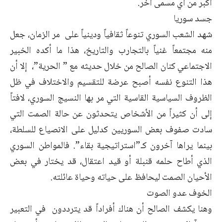
أكبر من أي مسمى آخر.
جسد سوريا
شهد الشعب السوري تنوعاً ثقافياً ودينياً على مر الزمان، جعل
منه مجتمعاً غنياً بالتجارب والتاريخ، هذا ما أكده الخبير
الاجتماعي كنان الصالح من خلال حديثه مع ” الحرية”، إلا أن
هذا التنوع نفسه أصبح عرضة للتقسيم والاختلاف في ظل
الظروف السياسية القاسية التي مر بها النسيج السوري، لافتاً
إلى أن كثيراً من الأشخاص يتحدثون عن حالة الصمت التي
سادت صفوف بعض السوريين كدليل على الانصياع للسلطة،
بينما يراها آخرون كـ”استراتيجية بقاء”. فالمواطن السوري
الذي أطاح حلمه قنبلة أو قيد اعتقال، قد يختار في بعض
الأحيان الصمت ليحافظ على حياته وحياة عائلته.
الخوف عدو الصوت
وهنا يكشف الصالح أن هناك أفراداً قد يترددون في التعبير