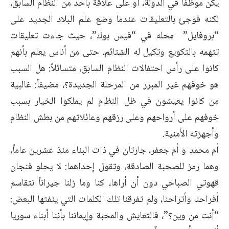
يكن موظفاً في الدولة، أو على علاقة بأحد من النظام السابق،
لكنه فوجئ بالتعليقات عندما وضع علم البلاد الجديد على
“بروفايل” محله في “فيس بوك”، حيث جاءت تعليقات
تتهمه بالتكويع وتكيل له الشتائم، حتى من أناس يعلم بأنهم
كانوا على رأس احتفالات النظام السابق، متسائلاً: هل السبب
هو خوفهم غير المبرر من المرحلة الجديدة؟، مضيفاً: غالبية
من كانوا يعيشون في ظل النظام لم يملكوا الخيار بسبب
خوفهم على أرواحهم وعلى رزقهم وعائلاتهم من بطش النظام
وأجهزته الأمنية.
أم محمد و أم جعفر، جارتان في ذات البناء منذ عشرين عاماً،
وهما رمز للصحبة الصادقة، وتقول إحداهما: لا يحلو فنجان
قهوتي الصباحي دون أن أراها، كنا وما زلنا جيراناً نتقاسم
أفراحنا وأتراحنا، ولم تفرقنا تلك الكلمات التي ينفثها البعض:
“أنت من وين؟”، فالتعايش والمحبة وإيماننا بأننا أبناء سوريا