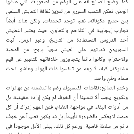
كما أوضح الصالح أنه على الرغم من الصعوبات التي عاشها
الوطن، تمكن الشعب السوري من تعزيز ثقافة التعايش السلمي
بين جميع مكوناته، نعم، توجد تحديات، ولكن هناك أيضاً
تجارب إيجابية في التلاحم والتعاون، حيث يعتبر التعايش
أحد الدروس المستفادة من التاريخ، وعبر الزمن، أثبت
السوريون قدرتهم على العيش سوياً بروح من المحبة
والاحترام، وكانوا دائماً يتجاوزون خلافاتهم للتعبير عن قيم
مشتركة.. كيف لا وهم من تنفسوا ذات الهواء وعاشوا تحت
سماء وطنٍ واحد.
وختم الصالح: نقاشات الفيسبوك، رغم ما تتضمنه من مهاترات
وتكويع، يجب ألا تنسينا أن الخوف لم يكن إرادة حقيقية، بل
من أدوات البقاء في مواجهة النظام، فمن المهم إدراك أن كل
صمت لا يعكس بالضرورة تأييداً، بل قد يكون تعبيراً عن خوف
دائم من سلطة قاسية. ورغم كل ذلك، يبقى الأمل موجوداً في