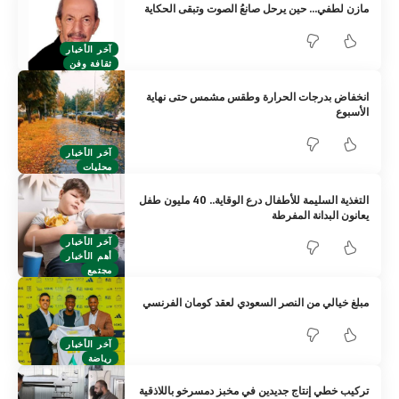
مازن لطفي… حين يرحل صانعُ الصوت وتبقى الحكاية
آخر الأخبار
ثقافة وفن
انخفاض بدرجات الحرارة وطقس مشمس حتى نهاية
الأسبوع
آخر الأخبار
محليات
التغذية السليمة للأطفال درع الوقاية.. 40 مليون طفل
يعانون البدانة المفرطة
آخر الأخبار
أهم الأخبار
مجتمع
مبلغ خيالي من النصر السعودي لعقد كومان الفرنسي
آخر الأخبار
رياضة
تركيب خطي إنتاج جديدين في مخبز دمسرخو باللاذقية