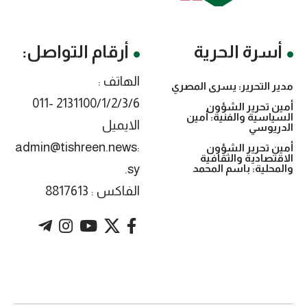
أسرة الحرية
أرقام التواصل:
الهاتف :
مدير التحرير: يسرى المصري
2131100/1/2/3/6 -011
أمين تحرير الشؤون
السياسية والفنية: أمين
الايميل
الدريوسي
:admin@tishreen.news
أمين تحرير الشؤون
الاقتصادية والثقافية
.sy
والمحلية: باسم المحمد
الفاكس : 8817613