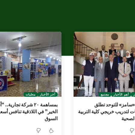
ر
أهم الأخبار
مجتمع
آخر الأخبار
محليات
 «سامز» للتوحد تطلق
بمساهمة ٢٠ شركة تجارية..
لتدريب خريجي كلية التربية
الخير” في اللاذقية تنافس أسعا
الصحية
السوق