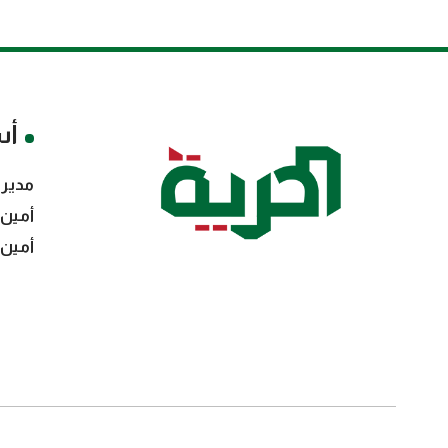
أس
مدير 
أمين 
أمين 