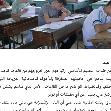
 عبد:
من طلاب التعليم الأساسي ارتياحهم لدى خروجهم من قاعات الامتحا
يث أشادوا في أحاديثهم المتفرقة بالأجواء الامتحانية المريحة التي
حكم، والانضباط الواضح داخل القاعات، الأمر الذي ساهم بشكل كب
كيز عالٍ، بعيداً عن أي مشتتات أو توتر.
ق، بينت الطالبة كندة علي أن اللغة الإنكليزية هي ثاني مادة يتقدم
 هذه الدورة الامتحانية، مشيرة إلى أن الأسئلة جاءت سهلة ومفهو