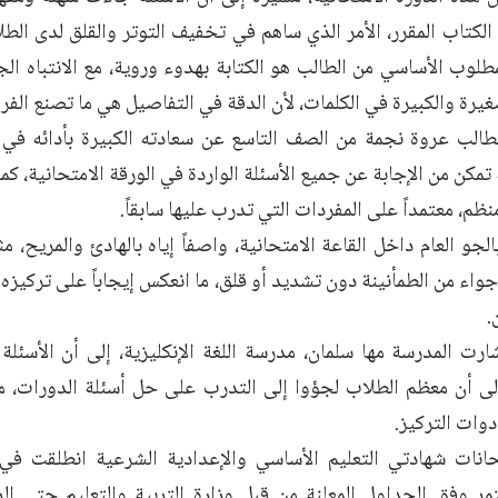
لكتاب المقرر، الأمر الذي ساهم في تخفيف التوتر والقلق لدى الطلا
طلوب الأساسي من الطالب هو الكتابة بهدوء وروية، مع الانتباه الج
رة والكبيرة في الكلمات، لأن الدقة في التفاصيل هي ما تصنع الفرق 
لطالب عروة نجمة من الصف التاسع عن سعادته الكبيرة بأدائه في ام
ه تمكن من الإجابة عن جميع الأسئلة الواردة في الورقة الامتحانية، 
م، معتمداً على المفردات التي تدرب عليها سابقاً.
لجو العام داخل القاعة الامتحانية، واصفاً إياه بالهادئ والمريح، مث
جواء من الطمأنينة دون تشديد أو قلق، ما انعكس إيجاباً على تركيز
.
شارت المدرسة مها سلمان، مدرسة اللغة الإنكليزية، إلى أن الأسئل
ة إلى أن معظم الطلاب لجؤوا إلى التدرب على حل أسئلة الدورات، 
دوات التركيز.
انات شهادتي التعليم الأساسي والإعدادية الشرعية انطلقت في
مر وفق الجداول المعلنة من قبل وزارة التربية والتعليم حتى الر