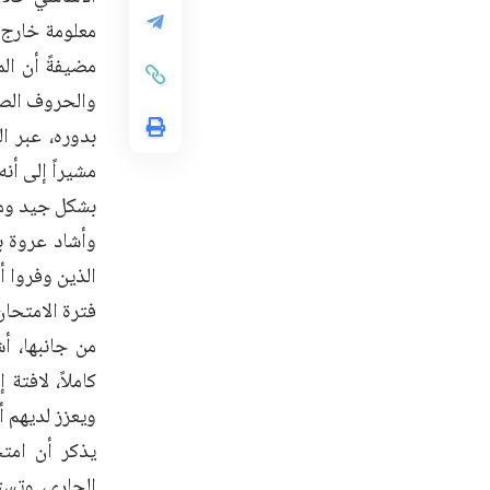
معلومة خارج ا
مضيفةً أن الم
والحروف الصغي
بدوره، عبر ا
مشيراً إلى أن
بشكل جيد ومنظ
وأشاد عروة با
الذين وفروا أ
فترة الامتحان
من جانبها، أ
كاملاً، لافت
ويعزز لديهم أ
يذكر أن امتح
الجاري، وتست