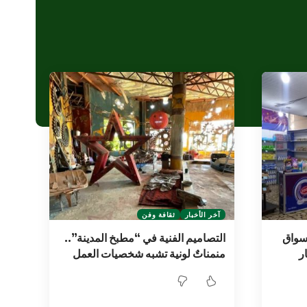
آخر الأخبار
ثقافة وفن
 “أسواق
التصاميم الفنية في “مطبخ المدينة”..
ر
منمناتٌ لونية تشبه شخصيات العمل