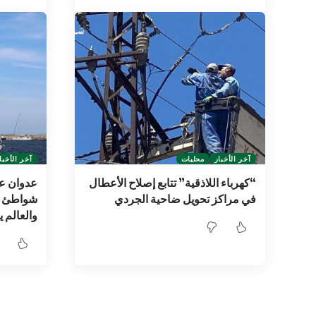
آخر الأخبار
محليات
آخر الأخبا
“كهرباء اللاذقية” تتابع إصلاح الأعطال
عدوان عل
في مراكز تحويل ضاحية الجردي
شواطئ غ
والعالم ي