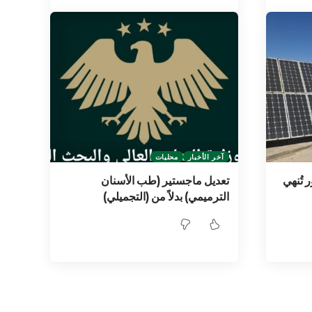
آخر الأخبار
محليات
 تُنهي
تعديل ماجستير (طب الأسنان
الترميمي) بدلاً من (التجميلي)