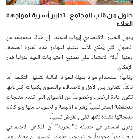
حلول من قلب المجتمع.. تدابير أسرية لمواجهة
الغلاء
يقول الخبير الاقتصادي إيهاب اسمندر إن هناك مجموعة من
الحلول التي يمكن للأسر تبنيها لتجاوز هذه الفترة الصعبة،
ومنها، أولاً: الاعتماد على تصنيع احتياجات العيد منزلياً قدر
الإمكان.
وثانياً: استخدام مواد بديلة للمواد الغالية لتقليل التكلفة أما
ثالثاً، التعاون بين الأهل والأصدقاء والتسوق بكميات أكبر لأنها
تكون عادة أرخص، وخصوصاً من الأسواق التي تقدم منتجات
منخفضة السعر نسبياً وشراء الألبسة والحلويات منها ولو كانت
منتجاتها مقلدة لكنها تفي بالغرض نسبياً.
ويرى اسمندر في حديثه لـ”الحرية” أن التكافل الاجتماعي
يلعب دوراً محورياً، حيث يجب وقوف الميسورين مع غيرهم،