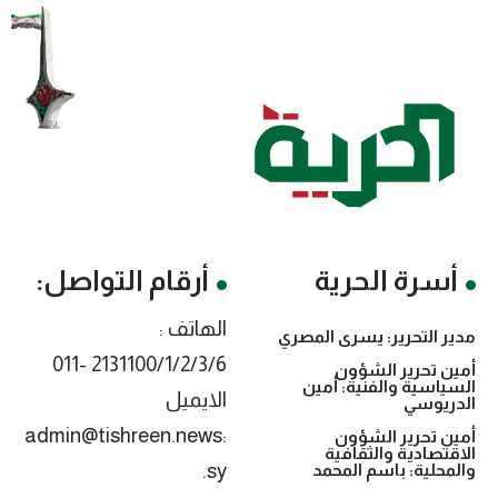
أسرة الحرية
أرقام التواصل:
الهاتف :
مدير التحرير: يسرى المصري
2131100/1/2/3/6 -011
أمين تحرير الشؤون
السياسية والفنية: أمين
الايميل
الدريوسي
:admin@tishreen.news
أمين تحرير الشؤون
الاقتصادية والثقافية
.sy
والمحلية: باسم المحمد