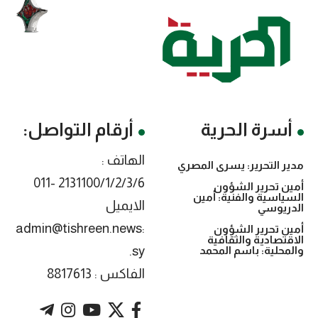
أسرة الحرية
أرقام التواصل:
الهاتف :
مدير التحرير: يسرى المصري
2131100/1/2/3/6 -011
أمين تحرير الشؤون
السياسية والفنية: أمين
الايميل
الدريوسي
:admin@tishreen.news
أمين تحرير الشؤون
الاقتصادية والثقافية
.sy
والمحلية: باسم المحمد
الفاكس : 8817613