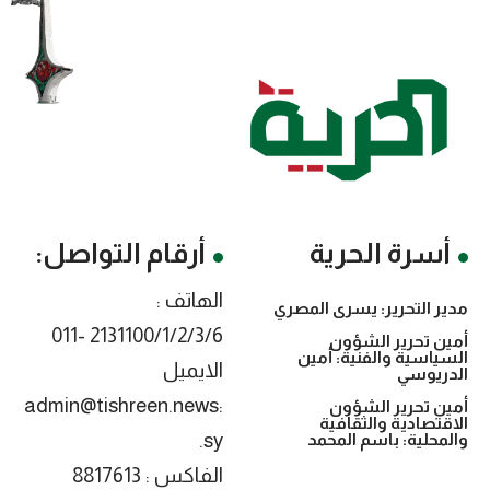
أسرة الحرية
أرقام التواصل:
الهاتف :
مدير التحرير: يسرى المصري
2131100/1/2/3/6 -011
أمين تحرير الشؤون
السياسية والفنية: أمين
الايميل
الدريوسي
:admin@tishreen.news
أمين تحرير الشؤون
الاقتصادية والثقافية
.sy
والمحلية: باسم المحمد
الفاكس : 8817613