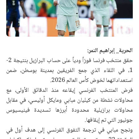
الحرية_ إبراهيم النمر:
حقق منتخب فرنسا فوزاً ودياً على حساب البرازيل بنتيجة 2-
1، في اللقاء الذي جمع الفريقين بمدينة بوسطن، ضمن
استعداداتهما لخوض كأس العالم 2026.
فرض المنتخب الفرنسي إيقاعه منذ الدقائق الأولى، مع
محاولات نشطة من كيليان مبابي ومايكل أوليسي، في مقابل
محاولات برازيلية محدودة أبرزها تسديدة فينيسيوس
جونيور التي تم إيقافها.
ونجح مبابي في ترجمة التفوق الفرنسي إلى هدف أول في