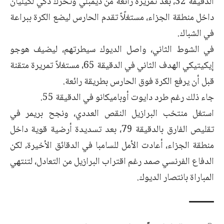
الدقيقة 32، بعد تمريرة رائعة من ديمبلي وتحرك ذكي لكيليان
داخل منطقة الجزاء، مستغلًاً تقدم الحارس ليضع الكرة ببراعة
في الشباك.
في الشوط الثاني، واصل الديوك سيطرتهم، ليضيف هوجو
إيكيتيكي الهدف الثاني في الدقيقة 65، مستغلاً تمريرة متقنة
قبل أن يرفع الكرة فوق الحارس بطريقة رائعة.
جاء ذلك رغم طرد دايوت أوباميكانو في الدقيقة 55.
استغل منتخب البرازيل النقص العددي، ونجح بريمر في
تقليص الفارق بالدقيقة 79، بعد تسديدة أرضية قوية داخل
منطقة الجزاء، أعادت الأمل للسامبا في الدقائق الأخيرة، لكن
الدفاع الفرنسي صمد رغم اقتراب البرازيل من التعادل، لتنتهي
المباراة بانتصار الديوك.