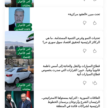
آخر الأخبار
محليات
تحت مبرر «العقود مركزية»
آخر الأخبار
نافذة للمحرر
تحديات النمو وفرص التنمية المستدامة.. ما هي
الركائز الرئيسية لتحقيق اقتصاد سوق سوري حر؟
آخر الأخبار
أهم الأخبار
اقتصاد
قطاع السيارات والنقل والحاجة إلى أسس ناظمة
قانونياً وفنياً.. خبير: القرارات التي صدرت بخصوص
قطاع السيارات آنية
1
آخر الأخبار
محليات
العلاقات السورية – التركية بمستواها الاستراتيجي..
الرئيسان الشرع وأردوغان يرسمان الخطوط
الرئيسية لشراكات قائدة في المنطقة