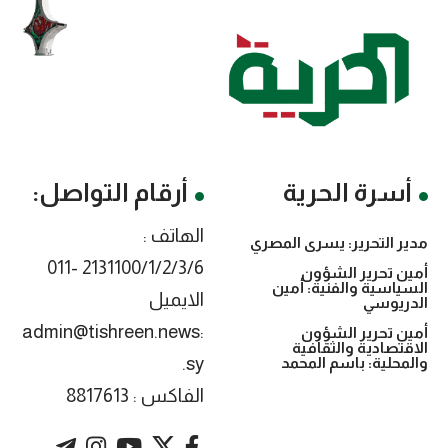
أسرة الحرية
أرقام التواصل:
الهاتف :
مدير التحرير: يسرى المصري
2131100/1/2/3/6 -011
أمين تحرير الشؤون
السياسية والفنية: أمين
الايميل
الدريوسي
:admin@tishreen.news
أمين تحرير الشؤون
الاقتصادية والثقافية
.sy
والمحلية: باسم المحمد
الفاكس : 8817613