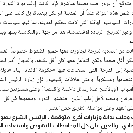
متوقع أن يزور حلب بعدها مباشرة. فإذا كانت إدلب نواة الثورة ا
 ضمن هذه النواة، علماً أن المدينة لم تكن ببعيدة، بل كانت على 
ارات السياسية الهائلة التي كانت تحكم المدينة، بما فيها سياسات 
وعبر التاريخ- الريادة الاقتصادية، هذا من جهة.. والتكاملية بينها وب
ة
كانت من الصلابة لدرجة تجاوزت معها جميع الضغوط خصوصاً العسكري
كن أقل ضغطاً ولكن التعامل معها كان أقل تكلفة، والمجال أكبر للم
صلبة إلى الدرجة التي استطاعت فيها «حكومة الانقاذ» بناء «دولة
اقتصادياً وعسكرياً، وحتى علاقات إقليمية.. فإن زيارة الرئيس ا
أسباب (وبالأصح عدة رسائل داخلية وإقليمية) وعلى مستويين سيا
 عرفان ومحبة لأهل إدلب الذين احتضنوا الثورة، ودعموها في كل 
 على العهد وعلى مواصلة الطريق حتى النصر..
 وحلب بداية وزيارات أخرى متوقعة.. الرئيس الشرع يصوب
صادي.. والعين على كل المحافظات للنهوض واستعادة ال