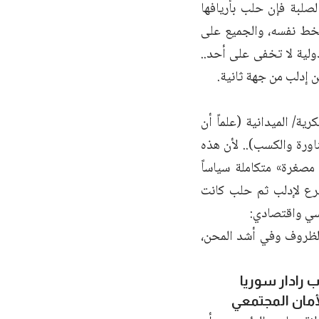
لصلبة فإن حلب بأريافها
الخط نفسه، والجميع على
دولية لا تخفى على أحد..
ين إدلب من جهة ثانية.
ة/ الميدانية (علماً أن
ناورة والكسب).. لأن هذه
 مصغرة» متكاملة سياساً
لشرع لإدلب ثم حلب كانت
سي واقتصادي:
الظروف وفي أشد المحن،
 رادار سوريا
أمان المجتمعي