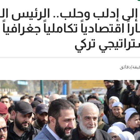
 إلى إدلب وحلب.. الرئيس ا
اقتصادياً تكاملياً جغرافياً د
تراتيجي تركي