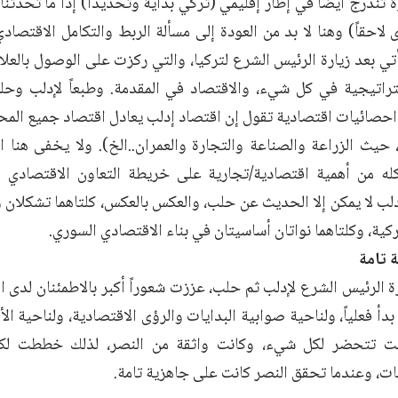
ارة تندرج أيضاً في إطار إقليمي (تركي بداية وتحديداً) إذا ما تحدث
احقاً) وهنا لا بد من العودة إلى مسألة الربط والتكامل الاقتصاد
أتي بعد زيارة الرئيس الشرع لتركيا، والتي ركزت على الوصول بالعلا
راتيجية في كل شيء، والاقتصاد في المقدمة. وطبعاً لإدلب و
ك احصائيات اقتصادية تقول إن اقتصاد إدلب يعادل اقتصاد جميع الم
 حيث الزراعة والصناعة والتجارة والعمران..الخ). ولا يخفى هنا ا
ه من أهمية اقتصادية/تجارية على خريطة التعاون الاقتصادي ا
ب لا يمكن إلا الحديث عن حلب، والعكس بالعكس، كلتاهما تشكلان 
ركية، وكلتاهما نواتان أساسيتان في بناء الاقتصادي السوري.
 تامة
ة الرئيس الشرع لإدلب ثم حلب، عززت شعوراً أكبر بالاطمئنان لدى ا
 بدأ فعلياً، ولناحية صوابية البدايات والرؤى الاقتصادية، ولناحية ال
انت تتحضر لكل شيء، وكانت واثقة من النصر، لذلك خططت ل
ات، وعندما تحقق النصر كانت على جاهزية تامة.