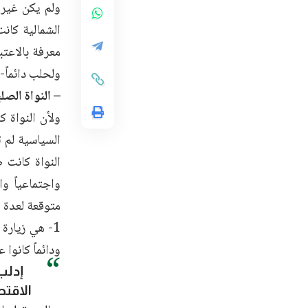
ولم يكن غير 
الشمالية كانت
معرفة بالاعتب
ولحلب دائماً- 
– النواة الصلب
ولأن النواة 
السياسية لم ت
النواة كانت 
واجتماعياً و
متوقعة لعدة 
1- هي زيارة
ودائماً كانوا
إدلب
الاقت