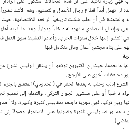
ب فهي زيارة تأكيد على أن هذه المحافظة ستكون على الرادار ا
يدة لن تهمل أبداً قطاع رجال الأعمال والتصنيع، وهم الأشد تضرر
تة والمتمثلة في أن حلب شكلت تاريخياً الرافعة الاقتصادية، حيث ي
هى، وبإبداع اقتصادي مشهود له داخلياً ودولياً، وهذا ما أثبته أه
تي انتقلوا إليها خلال سنوات الحرب، وأعادوا تنشيط سوق العمل في
م على بناء مجتمع أعمال ومال متكامل فيها.
ربة
 لها ما بعدها، حيث إن الكثيرين توقعوا أن ينتقل الرئيس الشرع من
ور محافظات أخرى على الأرجح .
الشرع إدلب وحلب له بعدها الجغرافي (الحدودي) المتعلق بالجزء ال
اء داخلياً أو على مستوى الجوار التركي، والتطلع إلى تعميم تجر
ها وبين تركيا، فهي تجربة ناجحة بمقاييس كثيرة وكبيرة، ولا أحد ي
لماضي).