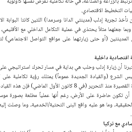
 ترتبط بالزراعة والصناعة، في حالة تكاملية تفرض نفسها كأولوية
ات التخطيط الاقتصادي.
ن نأخذ تجربة إدلب (مدينتي الدانا وسرمدا) اللتين كانتا البوابة ا
وبما جعلهما مثلاً يحتذى في عملية التكامل الداخلي مع الأقليمي، 
 المدينتين (أو حتى زيارتهما على مواقع التواصل الاجتماعي) لتأ
 اقتصادية داخلية
اعتبرنا أن زيارة إدلب وحلب هي بداية في مسار تحرك استراتيجي على
يس الشرع (والقيادة الجديدة عموماً) يمتلك رؤية تكاملية على كا
وقياساً بالمدة القصيرة منذ التحرير (في 8 كانون الأول الماض
 أن تكون حاضرة على الأرض، رغم أنها عملياً مطلعة بصورة مو
حقيقية، وما هو عليه واقع البنى التحتية/الخدمية، وما وصلت إليه
ادي مع تركيا