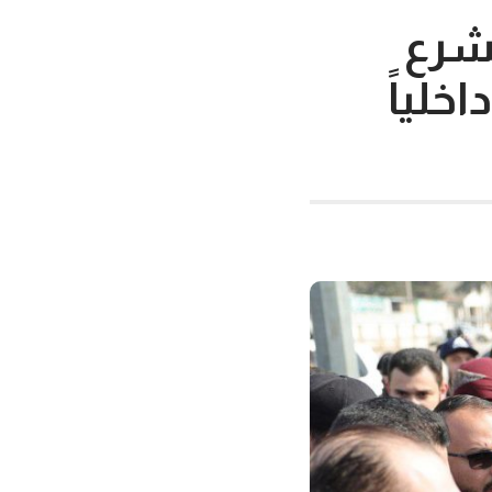
لشرع
اخلياً