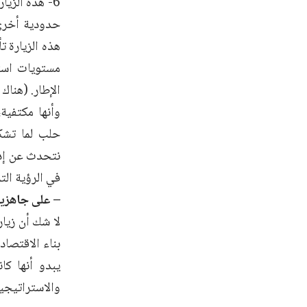
6- هذه الزي
حدودية أخرى ل
هذه الزيارة ت
مستويات است
الإطار. (هنا
وأنها مكتفية،
حلب لما تشكل
نتحدث عن إدل
في الرؤية الت
– على جاهزية
لا شك أن زيار
بناء الاقتصاد
يبدو أنها ك
والاستراتيجي