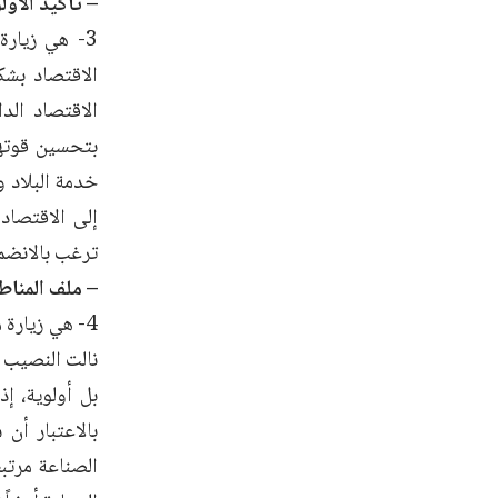
– تأكيد الأول
3- هي زيارة
الاقتصاد بشك
الاقتصاد الد
بتحسين قوتهم
خدمة البلاد و
إلى الاقتصاد 
ترغب بالانضما
– ملف المناط
4- هي زيارة
نالت النصيب ال
بل أولوية، إ
بالاعتبار أن
الصناعة مرتبط