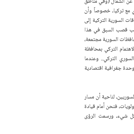
نا عن الشمال (وفي مناطق
ي مع تركيا، خصوصاً وأن
قات السورية التركية إلى
حلب قصب السبق في هذا
حافظات السورية مجتمعة،
لاهتمام التركي بمحافظة
لسوري التركي.. وعندما
وحدة جغرافية اقتصادية
لسوريين، لناحية أن مسار
أولويات، فنحن أمام قيادة
كل شيء، ورسمت الرؤى