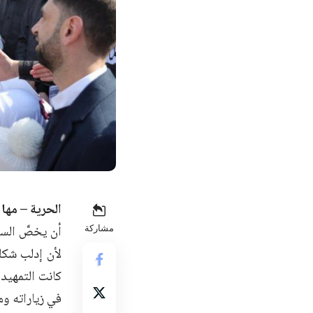
الحرية – مها
أن يخصَّ السي
مشاركة
لأن إدلب شكل
كانت التمهيد 
في زياراته ومق