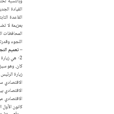
وبالنسبة لحل
القيادة الجد
القاعدة الثاب
بعزيمة لا تضا
المحافظات ال
اللجوء وقدرته
– تعميم التج
2- هي زيارة
كان. وهو سيز
زيارة الرئيس 
الاقتصادي سو
الاقتصادي بين
كانون الأول ا