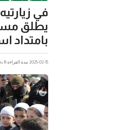
في زيارتيه
يطلق مساراً 
بامتداد اس
2025-02-15
مدة القراءة 8 دقيقة/دقائق