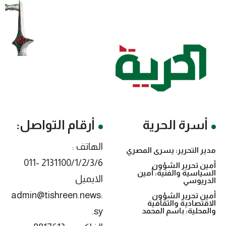
أسرة الحرية
أرقام التواصل:
الهاتف :
مدير التحرير: يسرى المصري
2131100/1/2/3/6 -011
أمين تحرير الشؤون
السياسية والفنية: أمين
الايميل
الدريوسي
:admin@tishreen.news
أمين تحرير الشؤون
الاقتصادية والثقافية
.sy
والمحلية: باسم المحمد