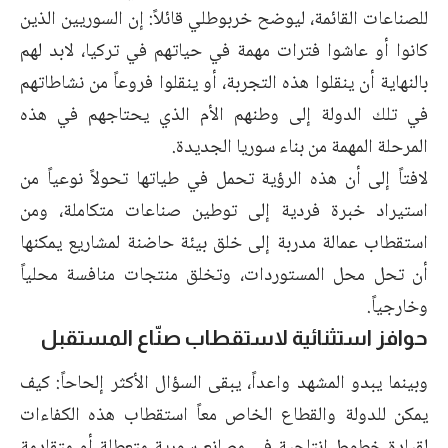
للصناعات القائمة، ليوضح خربوطلي قائلاً: إن السوريين الذين
كانوا أو عاشوا فترات مهمة في حياتهم في تركيا، لابد لهم
بالنهاية أن ينقلوا هذه التجربة، أو ينقلوا فروعاً من نشاطاتهم
في تلك الدولة إلى وطنهم الأم الذي يحتاجهم في هذه
المرحلة المهمة من بناء سوريا الجديدة.
لافتاً إلى أن هذه الرؤية تحمل في طياتها تحولاً نوعياً من
استيراد خبرة فردية إلى توطين صناعات متكاملة، ومن
استقطاب عمالة مدربة إلى خلق بيئة حاضنة لمشاريع يمكنها
أن تحل محل المستوردات، وتخلق منتجات منافسة محلياً
وخارجياً.
حوافز استثنائية لاستقطاب صنّاع المستقبل
وبينما يبدو المشهد واعداً، يبقى السؤال الأكثر إلحاحاً: كيف
يمكن للدولة والقطاع الخاص معاً استقطاب هذه الكفاءات
لقيادة خطوط إنتاجية في مصانع سورية متعطلة أو متقادمة