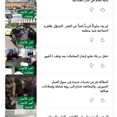
بداية العام في عدرا الصناعية
1
آخر الأخبار
محليات
لم يعد سلوكاً فردياً ناتجاً عن الفقر.. التسوّل ظاهرة
اجتماعية شبه منظمة
آخر الأخبار
مجتمع
«نقل درعا» تعاود إنجاز المعاملات بعد توقف ٤ أشهر
آخر الأخبار
محليات
البطالة تفرض تحديات جديدة في سوق العمل
السوري.. والمعالجة تحتاج إلى رؤية شاملة وإصلاحات
هيكلية
آخر الأخبار
أهم الأخبار
اقتصاد
المؤتمر المتوسطي في اللاذقية… العلم والميدان