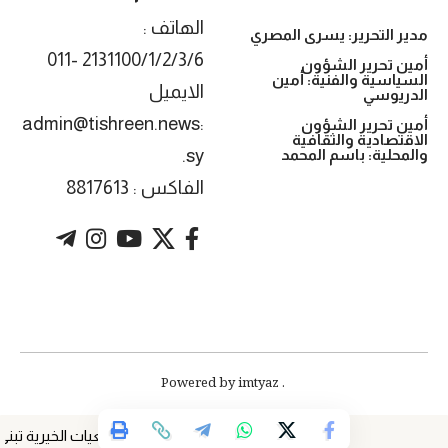
الهاتف :
مدير التحرير: يسرى المصري
2131100/1/2/3/6 -011
أمين تحرير الشؤون
السياسية والفنية: أمين
الايميل
الدريوسي
:admin@tishreen.news
أمين تحرير الشؤون
الاقتصادية والثقافية
.sy
والمحلية: باسم المحمد
الفاكس : 8817613
. Powered by imtyaz
الجمعيات الخيرية تبني مجتم