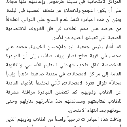
المراكز الامتحانية في مدينة طرطوس وإعادتهم منها مجاناً،
على أن يكون التجمع والانطلاق من منطقة المصلبة في البلدة.
وبيّن أن هذه المبادرة تُنفذ للعام السابع على التوالي، انطلاقاً
من حرصه على دعم الطلاب في ظل الظروف الاقتصادية
الصعبة التي تعيشها العديد من الأسر.
كما أشار رئيس جمعية البر والإحسان الخيرية، محمد علي
محمد، في قرية فتاح نصار بريف صافيتا، إلى أن المبادرة
المخصصة لنقل طلاب شهادتي التعليم الأساسي والثانوية
العامة إلى مراكز الامتحانات في مدينة صافيتا «ذهاباً وإياباً
مجاناً» طوال فترة الامتحانات، تأتي تخفيفاً للأعباء المادية
عن الطلاب وذويهم، كما تتضمن المبادرة مرافقة مشرفة
للطلاب لمتابعتهم ومساندتهم منذ مغادرتهم منازلهم وحتى
عودتهم بعد انتهاء الامتحان.
ولاقت هذه المبادرات ترحيباً واسعاً من الطلاب وذويهم الذين