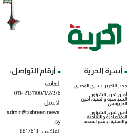
أسرة الحرية
أرقام التواصل:
الهاتف :
مدير التحرير: يسرى المصري
2131100/1/2/3/6 -011
أمين تحرير الشؤون
السياسية والفنية: أمين
الايميل
الدريوسي
:admin@tishreen.news
أمين تحرير الشؤون
الاقتصادية والثقافية
.sy
والمحلية: باسم المحمد
الفاكس : 8817613