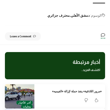
الوسوم:
دمشق الأهلي
محترف جزائري
Leave a Comment
أخبار مرتبطة
اكتشف المزيد..
«مرور اللاذقية» ينفذ حملة لإزالة «الفيميه»
آخر الأخبار
محليات