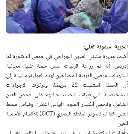
الحرية- ميمونة العلي:
أكدت مديرة مشفى العيون الجراحي في حمص الدكتورة لما
إدريس، أنه تم زراعة قرنيات ضمن حملة طبية مجانية
استهدفت مرضى القرنية المحتاجين لهذه العملية، مشيرة إلى
أن الحملة استقبلت 22 مريضاً، وتركزت الإجراءات
التشخيصية التي طبقت لتحديد حالتهم على: فحص العين
الشامل، وفحص انكسار الضوء «قياس النظر»، وقياس ضغط
العين، كما تم تصوير المقطع البصري (OCT) للأقسام الأمامية
للعين.
وأشارت الدكتورة إدريس في تصريح خاص لـ«الحرية»، إلى