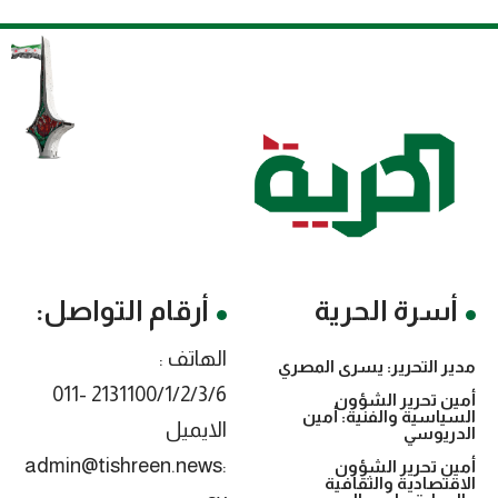
أسرة الحرية
أرقام التواصل:
الهاتف :
مدير التحرير: يسرى المصري
2131100/1/2/3/6 -011
أمين تحرير الشؤون
السياسية والفنية: أمين
الايميل
الدريوسي
:admin@tishreen.news
أمين تحرير الشؤون
الاقتصادية والثقافية