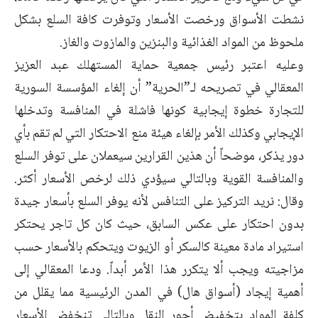
نشطت الأسواق ورخصت الأسعار وتوفرت كافة السلع بشكل
ملحوظ من المواد الغذائية والبنزين والمازوت والغاز.
وعليه اعتبر رئيس جمعية حماية المستهلك عبد العزيز
المعقالي في تصريحه لـ”الحرية” أن إلغاء المؤسسة السورية
للتجارة خطوة إيجابية كونها فاشلة في المنافسة وتدخلها
الإيجابي وكذلك الأمر بإلغاء هيئة منع الاحتكار التي لم تقم بأي
دور يذكر، موضحاً أن هذين القرارين سيعملان على توفر السلع
والمنافسة القوية وبالتالي سيؤدي ذلك لرخص الأسعار أكثر.
وقال: نريد التركيز على التنافس لأنه يوفر السلع بأسعار جيدة
بدون احتكار على عكس السابق، حيث كان كل تاجر يحتكر
استيراد مادة معينة كالسكر أو الزيوت ويتحكم بالأسعار حسب
مزاجيته ويجب ألا يتكرر هذا الأمر أبداً. ودعا المعقالي إلى
أهمية إيجاد (أسواق هال) في المدن الرئيسية مما يقلل من
كلفة المواد بتخفيض أجور النقل وبالتالي تنخفض الأسعار