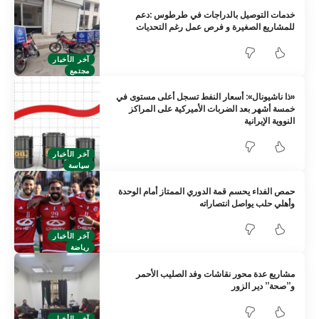
خدمات التوصيل بالدراجات في طرطوس :دعم
للمشاريع الصغيرة و فرص عمل رغم التحديات
آخر الأخبار
مجتمع
‏«ذا ناشيونال»: أسعار النفط تسجل أعلى مستوى في
خمسة أشهر بعد الضربات الأميركية على ‏المراكز
النووية الإيرانية
آخر الأخبار
سياسة
حمص الفداء يحسم قمة الدوري الممتاز أمام الوحدة
وأهلي حلب يواصل انتصاراته
آخر الأخبار
رياضة
مشاريع عدة محور نقاشات وفد الصليب الأحمر
و”صحة” دير الزور
آخر الأخبار