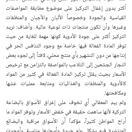
أكثر بدون إغفال التركيز على موضوع مطابقة المواصفات
القياسية والجودة وخصوصاً الألبان والأجبان والمنظفات
وغيرها وأن تكون منتجات ذات نوعية عالية. وأضاف: نريد
التركيز أكثر على جودة الأدوية كونها مهمة للغاية من حيث
توفر المادة الفعالة فيها خاصة مع وجود التنافس الحر في
إنتاجها من دون التشهير بأي منتج محلي، لافتاً إلى لجوء بعض
التجار الجشعين إلى التلاعب بالمواصفة بالتزامن مع ترخيص
الأسعار بحيث يقلل تركيز المادة الفعالة في كثير من المواد
كالأدوية والمنظفات والغذائيات ومتابعة عمليات غشها
ومكافحتها.
ولم يبدِ المعقالي أي تخوف على إغراق الأسواق بالبضاعة
التركية لأنها ساهمت حقيقة في خفض الأسعار وتوفر المواد ما
أراح المواطن كثيراً، مؤكداً أن الأسواق مراقبة والبضائع
المنتشرة فيه بشكل عام جيدة وأسعارها مناسبة وأوجدت