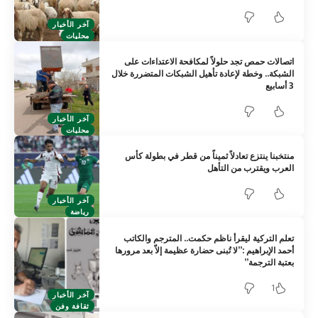
آخر الأخبار
محليات
اتصالات حمص تجد حلولاً لمكافحة الاعتداءات على
الشبكة.. وخطة لإعادة تأهيل الشبكات المتضررة خلال
3 أسابيع
آخر الأخبار
محليات
منتخبنا ينتزع تعادلاً ثميناً من قطر في بطولة كأس
العرب ويقترب من التأهل
آخر الأخبار
رياضة
تعلم التركية ليقرأ ناظم حكمت.. المترجم والكاتب
أحمد الإبراهيم :”لا تُبنى حضارة عظيمة إلاّ بعد مرورها
بعتبة الترجمة”
1
آخر الأخبار
ثقافة وفن