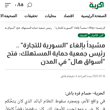
Aa
الصفحة الرئيسية
اقتصاد
محليات
تحقيقات
الصحيفة الا
الرئيسية
»
Blog
»
مشيداً بإلغاء “السورية للتجارة” .. رئيس جمعية حماية المستهلك: فتح “أسواق هال” 
آخر الأخبار
اقتصاد
مشيداً بإلغاء “السورية للتجارة” ..
رئيس جمعية حماية المستهلك: فتح
“أسواق هال” في المدن
2025-01-14
مدة القراءة 4 دقيقة/دقائق
الحرية- حسام قره باش:
في واقع الأمر، وبمجرد سقوط النظام البائد الذي كان يتحَّكم
في كل شيء ومع تحرير الأسعار التي كان يرفضها رفضاً كاملاً،