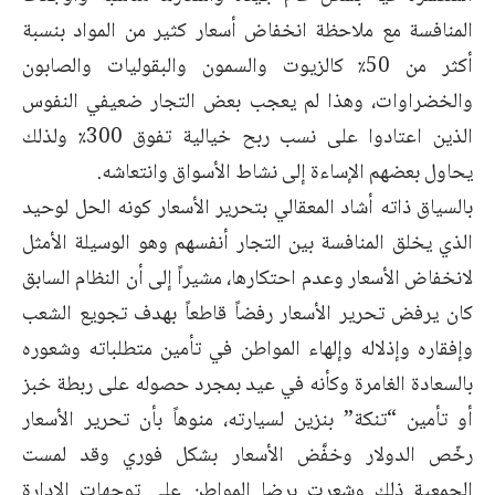
المنافسة مع ملاحظة انخفاض أسعار كثير من المواد بنسبة
أكثر من 50٪ كالزيوت والسمون والبقوليات والصابون
والخضراوات، وهذا لم يعجب بعض التجار ضعيفي النفوس
الذين اعتادوا على نسب ربح خيالية تفوق 300٪ ولذلك
يحاول بعضهم الإساءة إلى نشاط الأسواق وانتعاشه.
بالسياق ذاته أشاد المعقالي بتحرير الأسعار كونه الحل لوحيد
الذي يخلق المنافسة بين التجار أنفسهم وهو الوسيلة الأمثل
لانخفاض الأسعار وعدم احتكارها، مشيراً إلى أن النظام السابق
كان يرفض تحرير الأسعار رفضاً قاطعاً بهدف تجويع الشعب
وإفقاره وإذلاله وإلهاء المواطن في تأمين متطلباته وشعوره
بالسعادة الغامرة وكأنه في عيد بمجرد حصوله على ربطة خبز
أو تأمين “تنكة” بنزين لسيارته، منوهاً بأن تحرير الأسعار
رخّص الدولار وخفَّض الأسعار بشكل فوري وقد لمست
الجمعية ذلك وشعرت برضا المواطن على توجهات الإدارة