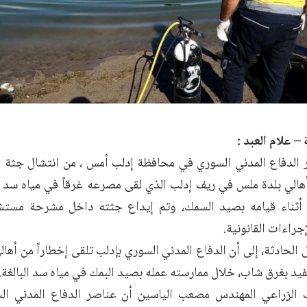
 علام العبد :
الدفاع المدني السوري في محافظة إدلب أمس ، من انتشال جثة ا
ن أهالي بلدة ملس في ريف إدلب الذي لقى مصرعه غرقاً في مياه سد 
ة أثناء قيامه بصيد السمك، وتم إيداع جثته داخل مشرحة مست
إجراءات القانونية.
الحادثة، إلى أن الدفاع المدني السوري بإدلب تلقى إخطاراً من أها
يفيد بغرق شاب، خلال ممارسته عمله بصيد البمك في مياه سد البالغة.
الزراعي المهندس مصعب الياسين أن عناصر الدفاع المدني السو