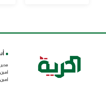
أس
مدير 
أمين 
أمين 