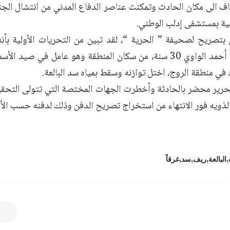
اف الى مكان الحادث وتمكنت عناصر الدفاع المدني من انتشال الجث
عية بمستشفى إدلب الوطني.
 بتصريح لصحيفة ” الحرية “، لقد تبين من التحريات الأولية بأنه
يدعى ” جابر أحمد الواوي 30 سنة، من سكان المنطقة وهو عامل في صي
في منطقة الروج، اختل توازنه وسقط بمياه سد البالعة.
حرير محضر بالحادثة وأخطرت الجهات المختصة التي تتولى التح
لذويه فور الانتهاء من استخراج تصريح الدفن وذلك لدفنه حسب ال
البالعة
ريف
سد
غرقاً