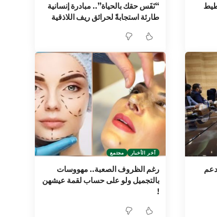
طيط
“نَفَس حقك بالحياة”.. مبادرة إنسانية
طارئة استجابةً لحرائق ريف اللاذقية
آخر الأخبار
مجتمع
دعم
رغم الظروف الصعبة.. مهووسات
بالتجميل ولو على حساب لقمة عيشهن
!