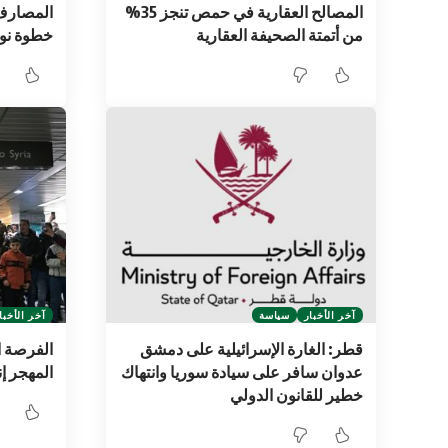
المصالح العقارية في حمص تنجز 35%
المصارف 
من أتمتة الصحيفة العقارية
خطوة نوع
آخر الأخبار
سياسة
آخر الأخبا
قطر: الغارة الإسرائيلية على دمشق
الفرصة ا
عدوان سافر على سيادة سوريا وانتهاك
المهجر إ
خطير للقانون الدولي