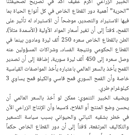
الخبير الزراعي أكرم عفيف أكد في تصريح لصحيفتنا
“الحرية” أهمية دور القطاع الخاص في كل أنواع الحياة بما
فيها الاستيراد والتصدير، موضحاً أن الاستيراد له تأثير على
القمح، لافتاً إلى أن تغير أسعار المواد الأولية (الأسمدة مثلاً)،
الطن بالقطاع الخاص سعره 250 ألف ليرة ومادون بينما في
القطاع الحكومي ونتيجة الفساد، وشراكات المسؤولين عنه
وصل سعره إلى 450 ألف ليرة سورية، إضافة إلى أن تصدير
القمح يأخذ بالسعر العالمي باعتباره يأخذ المواصفات القياسية
خاصة وأن القمح السوري قمح قاسي والكيلو قمح يساوي 3
كيلوغرام طري.
ويضيف الخبير التنموي: ممكن لو أخذ بالسعر العالمي أن
يحسن وضع المنتج أو الفلاح، لاسيما وأن الإنتاج الزراعي الآن
في خطر بشقيه النباتي والحيواني بسبب سياسة التسعير
والتكاليف المرتفعة، لافتاً إلى أن دور القطاع الخاص حكماً