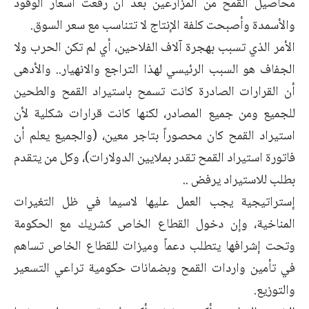
محاصيل القمح من المزارعين بعد أن رفعت أسعار الوقود
والأسمدة وأصبحت كلفة الإنتاج لا تتناسب مع سعر السوق.
الأمر الذي تسبب بهجرة آلاف الفلاحين، أي لم تكن الحرب ولا
الجفاف هو السبب الرئيسي لهذا التراجع والانهيار.. والأدهى
أن القرارات الصادرة كانت تسمح باستيراد القمح والطحين
للجميع ومن جميع المصادر، لكنها كانت قرارات شكلية لأن
استيراد القمح كان محصوراً بتاجر معين، (والجميع يعلم أن
فاتورة استيراد القمح تقدر بملايين الدولارات)، وكل من يتقدم
بطلب للاستيراد يرفض ..
إستراتيجية يجب العمل عليها لاسيما في ظل التغيرات
المناخية، وإن دخول القطاع الخاص كشريك مع الحكومة
وتحت إشرافها يتطلب دعماً وميزات للقطاع الخاص تساهم
في تأمين واردات القمح وبضمانات حكومية تراعي التسعير
والتوزيع.