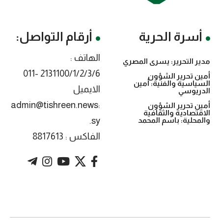
أسرة الحرية
أرقام التواصل:
الهاتف :
مدير التحرير: يسرى المصري
2131100/1/2/3/6 -011
أمين تحرير الشؤون
السياسية والفنية: أمين
الايميل
الدريوسي
:admin@tishreen.news
أمين تحرير الشؤون
الاقتصادية والثقافية
.sy
والمحلية: باسم المحمد
الفاكس : 8817613