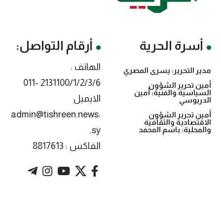
أسرة الحرية
أرقام التواصل:
الهاتف :
مدير التحرير: يسرى المصري
2131100/1/2/3/6 -011
أمين تحرير الشؤون
السياسية والفنية: أمين
الايميل
الدريوسي
:admin@tishreen.news
أمين تحرير الشؤون
الاقتصادية والثقافية
.sy
والمحلية: باسم المحمد
الفاكس : 8817613