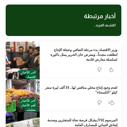
أخبار مرتبطة
اكتشف المزيد..
وزير الاقتصاد: بدء مرحلة التعافي وعجلة الإنتاج
انطلقت مجدداً.. ومعرض خان الحرير يمثل باكورة
لسلسلة معارض قادمة
آخر الأخبار
اقتصاد
لعدم وجود إنتاج محلي منافس لها.. 35 ألف ليرة سعر
كيلو “الكستناء”
آخر الأخبار
2
أهم الأخبار
محليات
المرسوم /70/ يشكل فرصة نجاة للمتعثرين وصدمة
إنعاش ائتماني للمصارف العامة