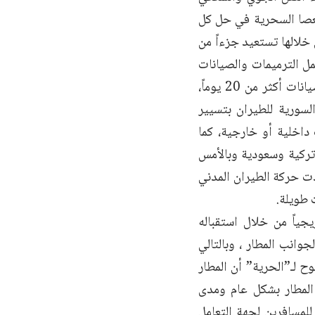
العصا السحرية في حل كل
 خلالها تستعيد جزءاً من
ل الترميمات والصيانات
اللازمة لمطار دمشق الدولي بسرعة فائقة، حيث لم تستغرق مدة تنفيذ هذه الصيانات أكثر من 20 يوماً،
لسورية للطيران بتسيير
داخلية أو خارجية، كما
تركية وسعودية وبالأمس
دت حركة الطيران المدني
 طويلة.
جياً من خلال استقباله
جوانب المطار ، وبالتالي
 لـ”الحرية” أن المطار
المطار بشكل عام ومدى
للمسافرين لجهة التعامل