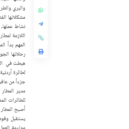
والبري والطر
مشكلاتها الفن
نشاط عملها، 
المهم بدأ ال
رحلاتها الجو
هبطت في المط
لطائرة أردني
جزءاً من عافي
مدير المطار 
للطائرات المد
أصبح المطار 
يستقبل وفودا
مواءمة العمل