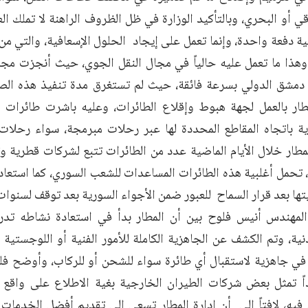
قي أو البحري، وبالتأكيد الوزارة في ظل الظروف الراهنة لا تملك 
ية دفعة واحدة، وإنما تعمل على إيجاد الحلول الإسعافية، والتي من
وهذا ما تعمل عليه حالياً في مجال النقل الجوي، حيث أنجزت مجم
مطار بالعمل لجهة هبوط وإقلاع الطائرات، وعليه باشرت طائرات ا
ية باتجاه المقاطع المحددة لها عبر رحلات مبرمجة، سواء رحلات 
ار خلال الأيام الماضية عدد من الطائرات تتبع لشركات قطرية و
ة، تحمل أغلبية هذه الطائرات المساعدات للشعب السوري، كما استعا
تها بعد قرار السماح للعبور ضمن الأجواء السورية بعد توقف لسنوات
المهندس أنيس فلوح بين أن المطار بدأ في استعادة نشاطه تدري
نية، وتم الكشف عن الجاهزية الكاملة للأمور الفنية أو اللوجستية ل
في جاهزية لاستقبال أي طائرة سواء للشحن أو للركاب، وأوضح فلوح
ً تمثل بعض شركات الطيران الخارجية بغية الاطلاع على واقع 
 فيه، لافتاً إلى أن إدارة المطار تسعى إلى تقديم أفضل الخدمات 