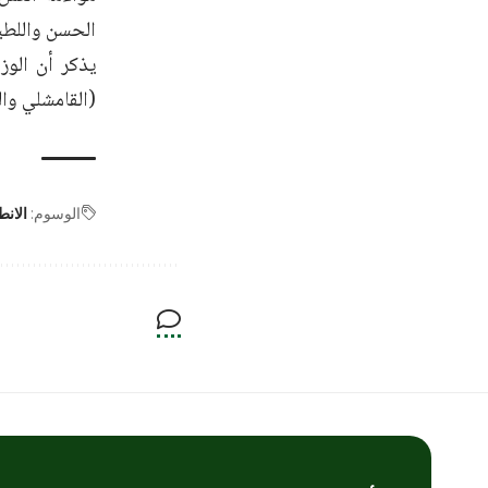
الحسن واللطيف
يذكر أن الوزا
(القامشلي وال
الوسوم:
الانط