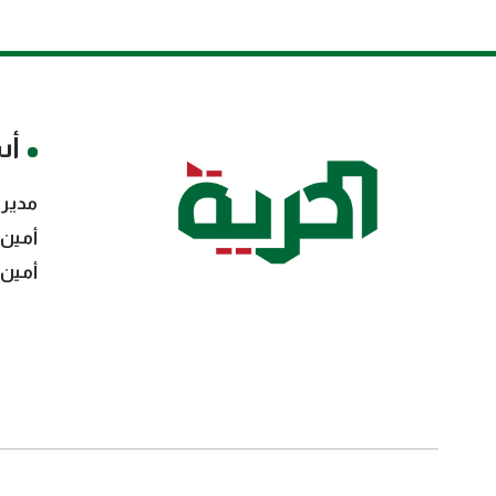
أس
مدير 
أمين 
أمين 