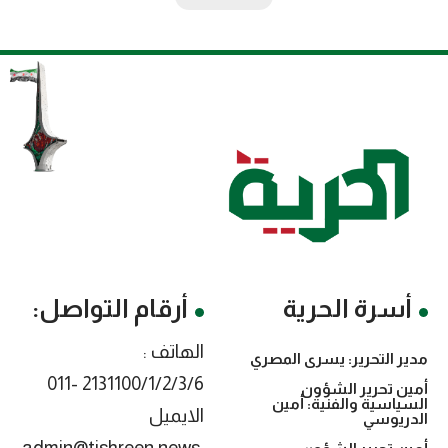
أسرة الحرية
أرقام التواصل:
الهاتف :
مدير التحرير: يسرى المصري
2131100/1/2/3/6 -011
أمين تحرير الشؤون
السياسية والفنية: أمين
الايميل
الدريوسي
:admin@tishreen.news