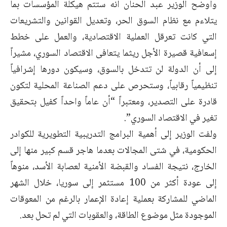
وأوضح الوزير عبد الحنان أنه ستتم هيكلة المؤسسات بما
يتلاءم مع نظام السوق الحر، ‏وتعديل القوانين والتشريعات
التي كانت تعرقل العملية الاقتصادية، والعمل على خطط
‏إسعافية قصيرة الأجل ريثما يتعافى الاقتصاد السوري، مشيراً
إلى أن الدولة لن تتدخل ‏بالسوق، وسيكون دورها إشرافياً
تنظيمياً رقابياً، وستحرص على دعم الصناعة المحلية ‏لتكون
قادرة على التصدير، ومعتبراً “أن عاماً واحداً كفيل بتحقيق
تغير في الاقتصاد السوري”. ‏
ولفت الوزير إلى أهمية البرامج التدريبية التطويرية للكوادر
الحكومية، في شتى المجالات ‏بعدما هاجر قسم كبير منها إلى
الخارج، نتيجة الفساد والقبضة الأمنية لعصابة الأسد، منوهاً
إلى عودة أكثر من 100 مستثمر إلى سوريا، خلال الشهر
الماضي للمشاركة بعملية إعادة الإعمار بالرغم من المعوقات
الموجودة مثل موضوع الطاقة، والعقوبات التي لم تحل ‏بعد.‏