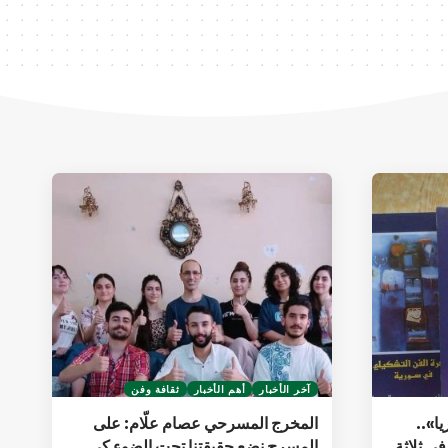
آخر الأخبار
أهم الأخبار
ثقافة وفن
ا»..
المخرج المسرحي عصام علّام: على
في ثلاثة
المسرح نضع حقيقتنا تحت الضوء كي