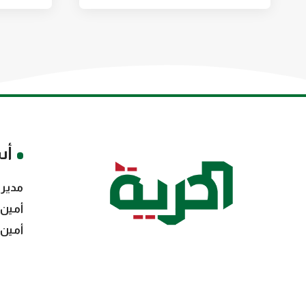
أس
مدير 
أمين 
أمين 