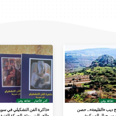
ثقافة وفن
آخر الأخبار
ثقافة وفن
خ ديب «القليعة».. حصن
«ذاكرة الفن التشكيلي في سوري
س جبال الدريكيش
طاهر البني يوثق الحركة الفنية 