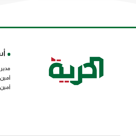
أس
مدير 
أمين 
أمين 