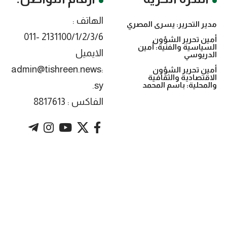
الهاتف :
مدير التحرير: يسرى المصري
2131100/1/2/3/6 -011
أمين تحرير الشؤون
السياسية والفنية: أمين
الايميل
الدريوسي
:admin@tishreen.news
أمين تحرير الشؤون
الاقتصادية والثقافية
.sy
والمحلية: باسم المحمد
الفاكس : 8817613
. Powered by imtyaz