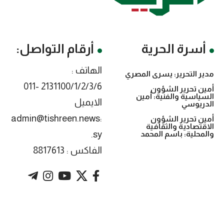
أسرة الحرية
أرقام التواصل:
الهاتف :
مدير التحرير: يسرى المصري
2131100/1/2/3/6 -011
أمين تحرير الشؤون
السياسية والفنية: أمين
الايميل
الدريوسي
:admin@tishreen.news
أمين تحرير الشؤون
الاقتصادية والثقافية
.sy
والمحلية: باسم المحمد
الفاكس : 8817613