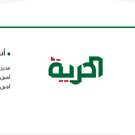
أس
مدير 
أمين 
أمين 