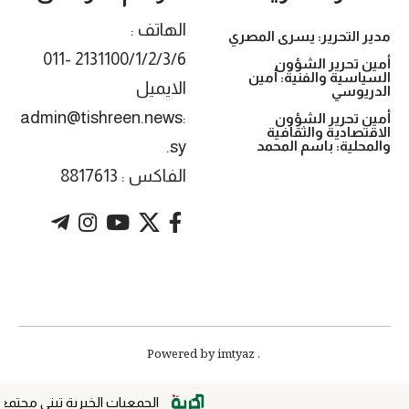
الهاتف :
مدير التحرير: يسرى المصري
2131100/1/2/3/6 -011
أمين تحرير الشؤون
السياسية والفنية: أمين
الايميل
الدريوسي
:admin@tishreen.news
أمين تحرير الشؤون
الاقتصادية والثقافية
.sy
والمحلية: باسم المحمد
الفاكس : 8817613
. Powered by imtyaz
الجمعيات الخيرية تبني مجتمعاً أ