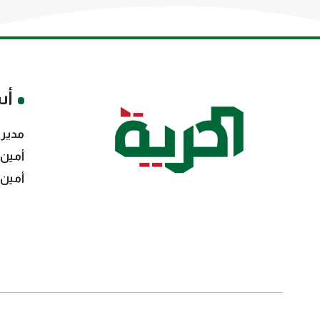
أس
مدير 
أمين 
أمين 