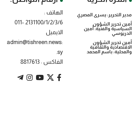
الهاتف :
مدير التحرير: يسرى المصري
2131100/1/2/3/6 -011
أمين تحرير الشؤون
السياسية والفنية: أمين
الايميل
الدريوسي
:admin@tishreen.news
أمين تحرير الشؤون
الاقتصادية والثقافية
.sy
والمحلية: باسم المحمد
الفاكس : 8817613
. Powered by imtyaz