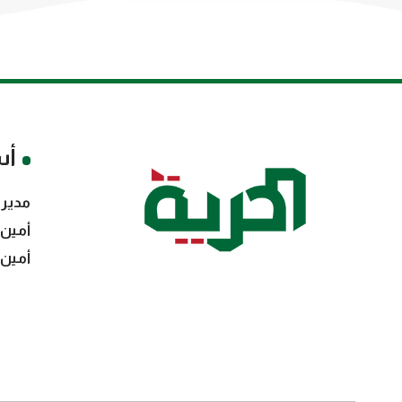
أس
مدير 
أمين 
أمين 