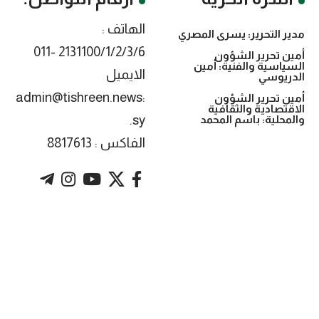
الهاتف :
مدير التحرير: يسرى المصري
2131100/1/2/3/6 -011
أمين تحرير الشؤون
السياسية والفنية: أمين
الايميل
الدريوسي
:admin@tishreen.news
أمين تحرير الشؤون
الاقتصادية والثقافية
.sy
والمحلية: باسم المحمد
الفاكس : 8817613
. Powered by imtyaz