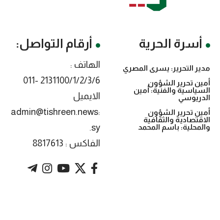
أسرة الحرية
أرقام التواصل:
الهاتف :
مدير التحرير: يسرى المصري
2131100/1/2/3/6 -011
أمين تحرير الشؤون
السياسية والفنية: أمين
الايميل
الدريوسي
:admin@tishreen.news
أمين تحرير الشؤون
الاقتصادية والثقافية
.sy
والمحلية: باسم المحمد
الفاكس : 8817613