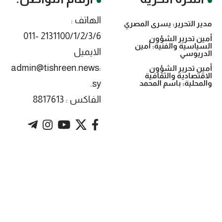
الهاتف :
مدير التحرير: يسرى المصري
2131100/1/2/3/6 -011
أمين تحرير الشؤون
السياسية والفنية: أمين
الايميل
الدريوسي
:admin@tishreen.news
أمين تحرير الشؤون
الاقتصادية والثقافية
.sy
والمحلية: باسم المحمد
الفاكس : 8817613
. Powered by imtyaz