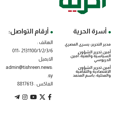
أسرة الحرية
أرقام التواصل:
الهاتف :
مدير التحرير: يسرى المصري
2131100/1/2/3/6 -011
أمين تحرير الشؤون
السياسية والفنية: أمين
الايميل
الدريوسي
:admin@tishreen.news
أمين تحرير الشؤون
الاقتصادية والثقافية
.sy
والمحلية: باسم المحمد
الفاكس : 8817613