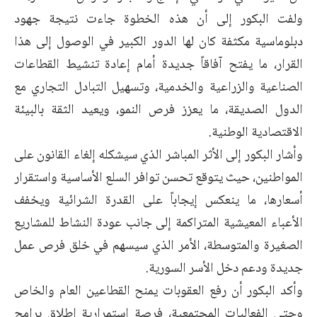
ولفت البكور إلى أن هذه الخطوة جاءت نتيجة جهود
دبلوماسية مكثفة كان لها الدور الكبير في الوصول إلى هذا
القرار، ما يفتح آفاقاً جديدة أمام إعادة تنشيط القطاعات
الصناعية والزراعية والخدمية، وتسهيل التبادل التجاري مع
الدول الصديقة، ما يعزز فرص النمو، ويعيد الثقة بالبيئة
الاقتصادية الوطنية.
وأشار البكور إلى الأثر المباشر الذي سيشكله إلغاء القانون على
المواطنين، حيث يتوقع تحسن توافر السلع الأساسية واستقرار
أسعارها، ما ينعكس إيجاباً على القدرة الشرائية ويخفف
الأعباء المعيشية المتراكمة إلى جانب عودة النشاط للمشاريع
الصغيرة والمتوسطة، الأمر الذي سيسهم في خلق فرص عمل
جديدة ودعم دخل الأسر السورية.
وأكد البكور أن رفع العقوبات يمنح القطاعين العام والخاص
وحتى الفعاليات المجتمعية، فرصة استمرارية إطلاق برامج