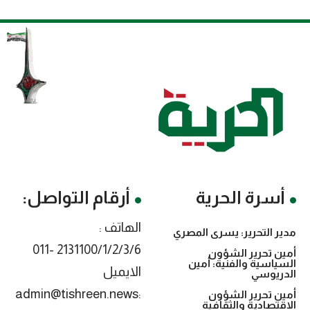
أسرة الحرية
أرقام التواصل:
الهاتف :
مدير التحرير: يسرى المصري
2131100/1/2/3/6 -011
أمين تحرير الشؤون
السياسية والفنية: أمين
الايميل
الدريوسي
:admin@tishreen.news
أمين تحرير الشؤون
الاقتصادية والثقافية