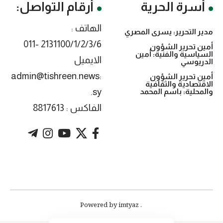
أسرة الحرية
أرقام التواصل:
الهاتف :
مدير التحرير: يسرى المصري
2131100/1/2/3/6 -011
أمين تحرير الشؤون
السياسية والفنية: أمين
الايميل
الدريوسي
:admin@tishreen.news
أمين تحرير الشؤون
الاقتصادية والثقافية
.sy
والمحلية: باسم المحمد
الفاكس : 8817613
. Powered by imtyaz