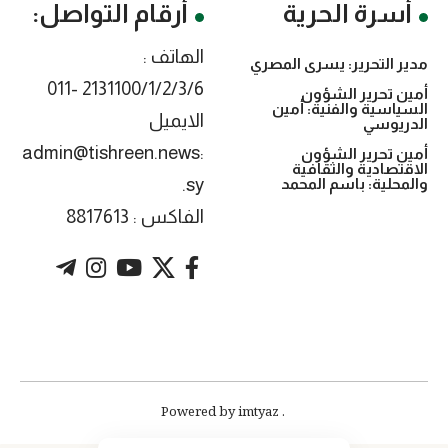
أسرة الحرية
أرقام التواصل:
الهاتف :
مدير التحرير: يسرى المصري
2131100/1/2/3/6 -011
أمين تحرير الشؤون
السياسية والفنية: أمين
الايميل
الدريوسي
:admin@tishreen.news
أمين تحرير الشؤون
الاقتصادية والثقافية
.sy
والمحلية: باسم المحمد
الفاكس : 8817613
. Powered by imtyaz