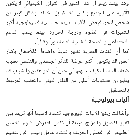
وهنا بينت زينو أن هذا التغير في التوازن الكيميائي لا يكون
تأثيره على الجميع بنفس الشدة، بل يختلف بشكل كبير من
شخص لآخر، فبعض الأفراد لديهم حساسية فسيولوجية أكبر
للتغيرات في الضوء ودرجة الحرارة، بينما يلعب الدعم
الاجتماعي و
الصحة النفسية
العامة دوراً وقائياً.
كما أن الفئات العمرية تظهر تبايناً واضحاً؛ فالأطفال وكبار
السن قد يكونون أكثر عرضة للتأثر الجسدي والنفسي بسبب
ضعف آليات التكيف لديهم، في حين أن المراهقين والشباب قد
يظهرون مستويات أعلى من القلق البيئي والغضب المرتبط
بالمستقبل
آليات بيولوجية
وأضافت زينو: الآليات البيولوجية تتعدد لاسيما أنها تربط بين
تغير الفصول والمزاج، مبينة أن نقص التعرض لضوء الشمس
الطبيعي في فصلي الخريف والشتاء عامل رئيسي في تنظيم