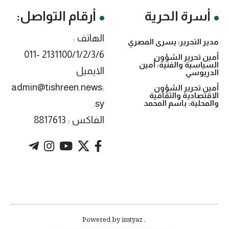
أسرة الحرية
أرقام التواصل:
الهاتف :
مدير التحرير: يسرى المصري
2131100/1/2/3/6 -011
أمين تحرير الشؤون
السياسية والفنية: أمين
الايميل
الدريوسي
:admin@tishreen.news
أمين تحرير الشؤون
الاقتصادية والثقافية
.sy
والمحلية: باسم المحمد
الفاكس : 8817613
. Powered by imtyaz