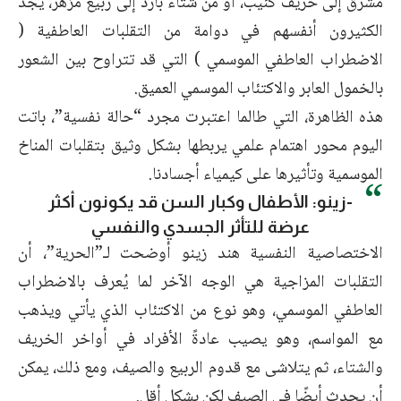
مشرق إلى خريف كئيب، أو من شتاء بارد إلى ربيع مزهر، يجد
الكثيرون أنفسهم في دوامة من التقلبات العاطفية (
الاضطراب العاطفي الموسمي ) التي قد تتراوح بين الشعور
بالخمول العابر والاكتئاب الموسمي العميق.
هذه الظاهرة، التي طالما اعتبرت مجرد “حالة نفسية”، باتت
اليوم محور اهتمام علمي يربطها بشكل وثيق بتقلبات المناخ
الموسمية وتأثيرها على كيمياء أجسادنا.
-زينو: الأطفال وكبار السن قد يكونون أكثر
عرضة للتأثر الجسدي والنفسي
الاختصاصية النفسية هند زينو أوضحت لـ”الحرية”، أن
التقلبات المزاجية هي الوجه الآخر لما يُعرف بالاضطراب
العاطفي الموسمي، وهو نوع من الاكتئاب الذي يأتي ويذهب
مع المواسم، وهو يصيب عادةً الأفراد في أواخر الخريف
والشتاء، ثم يتلاشى مع قدوم الربيع والصيف، ومع ذلك، يمكن
أن يحدث أيضًا في الصيف لكن بشكل أقل.