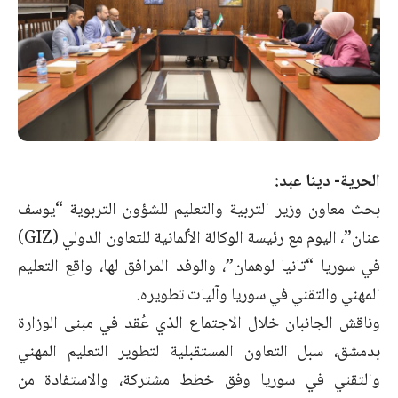
الحرية- دينا عبد:
بحث معاون وزير التربية والتعليم للشؤون التربوية “يوسف
عنان”، اليوم مع رئيسة الوكالة الألمانية للتعاون الدولي (GIZ)
في سوريا “تانيا لوهمان”، والوفد المرافق لها، واقع التعليم
المهني والتقني في سوريا وآليات تطويره.
وناقش الجانبان خلال الاجتماع الذي عُقد في مبنى الوزارة
بدمشق، سبل التعاون المستقبلية لتطوير التعليم المهني
والتقني في سوريا وفق خطط مشتركة، والاستفادة من