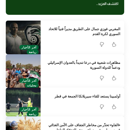
اكتشف المزيد..
المغربي فوزي جمال على الطريق مديراً فنياً للاتحاد
السوري لكرة القدم
آخر الأخبار
رياضة
مظاهرات شعبية في درعا تنديداً بالعدوان الإسرائيلي
ودعماً للدولة السورية
آخر الأخبار
محليات
أولمبينا يستعد للقاء سيريلانكا الجمعة في قطر
آخر الأخبار
رياضة
«الفاو» تحذّر من مخاطر الجفاف على الأمن الغذائي
في سوريا… وخبير زراعي يدعو للتحرّك العاجل