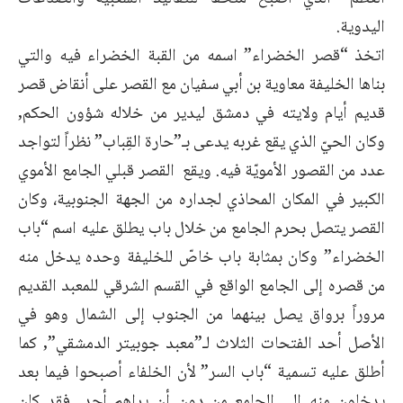
اليدوية.
اتخذ “قصر الخضراء” اسمه من القبة الخضراء فيه والتي
بناها الخليفة معاوية بن أبي سفيان مع القصر على أنقاض قصر
قديم أيام ولايته في دمشق ليدير من خلاله شؤون الحكم,
وكان الحيّ الذي يقع غربه يدعى بـ”حارة القِباب” نظراً لتواجد
عدد من القصور الأمويّة فيه. ويقع القصر قبلي الجامع الأموي
الكبير في المكان المحاذي لجداره من الجهة الجنوبية، وكان
القصر يتصل بحرم الجامع من خلال باب يطلق عليه اسم “باب
الخضراء” وكان بمثابة باب خاصّ للخليفة وحده يدخل منه
من قصره إلى الجامع الواقع في القسم الشرقي للمعبد القديم
مروراً برواق يصل بينهما من الجنوب إلى الشمال وهو في
الأصل أحد الفتحات الثلاث لـ”معبد جوبيتر الدمشقي”, كما
أطلق عليه تسمية “باب السر” لأن الخلفاء أصبحوا فيما بعد
يدخلون منه إلى الجامع من دون أن يراهم أحد, فقد كان