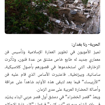
الحرية- رنا بغدان:
تميز الأمويون في تطوير العمارة الإسلامية وتأسيس فن
معماري جديد له طابع خاص مشتق من عدة فنون, وتأثرت
الزخارف التي استخدموها في قصورهم بأصول كلاسيكية،
ساسانية، وبيزنطية.. فاعتبرت الأساس الذي قام عليه فن
“الأربيسك” فيما بعد لتبقى هذه الأوابد شاهداً على عراقة
وأصالة الحضارة العربية على مدى الزمان.
ويعدّ “قصر الخضراء” في دمشق أول قصر عربي البناء يشيّد
في بلاد الشام ويصفه “ابن كثير” فيقول: “كان غاية الإحكام