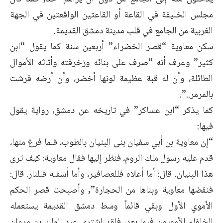
مجلس الخليفة في القاعة أو القاعتين الواقعتين في الجهة
الغربية من الجامع في قلب مدينة دمشق القديمة.
سكن معاوية “قصر الخضراء” أربعين سنة كما يقول “ابن
كثير” وعرف أنه “صرف على بنائه وزخرفته وأثاثه الأموال
الطائلة، وأن له قبة عظيمة لونها أخضر، وأن أرضه فرشت
بالمرمر..”.
كما يذكر “ابن عساكر” في تاريخه عن دمشق، رواية يقول
فيها:
“إن معاوية بن أبي سفيان بنى البنيان بالطوب، فلما فرغ منها،
قدم عليه رسول ملك الروم، فنظر إليها فقال معاوية: كيف ترى
هذا البنيان. قال: أما أعلاه فللعصافير، وأما أسفله فللنار. قال:
فنقضها معاوية وبناها من الحجارة”, وأصبحت قصر الحكم
الأموي الأول وبقي قائماً وسط دمشق القديمة يستعمله
الخلفاء الأمويون فيما بعد، فلقد اشترى عبد الملك بن مروان