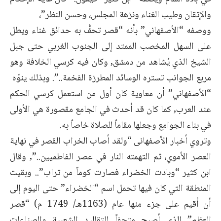
والإتقان وطيب الغناء ونزهة المجلس، وحسن النظر”،
ووصفه “الأصفهاني” بأنه “قصر تحفُّ به حدائق غناء ويطل
على السهل المخصب الممتد إلى الجنوب الغربي حتى جبل
الشيخ الذي يُشاهد من دمشق, وكان فيه كرسي الخلافة وهو
مربع الجوانب تستره الوسائد المطرزة الفخمة..”. وبذلك ينوّه
“الأصفهاني” أن معاوية كان أول من استعمل كرسي الحكم
عند العرب, كما كان قد أحدث في الجامع مقصورة هي الأولى
في بناء الجوامع وجعلها مقاماً للصلاة خاصاً به.
وتروي أخبار الأصفهانى “ولقد أصاب الخراب القصر في نهاية
العصر الأموي، ثم التهمته النار في عصر الفاطميين..”, وقال
ابن كثير “وبادت الخضراء فصارت كوماً من تراب”.. وبقيت
المنطقة التي كان فيها تحمل اسم “الخضراء” حتى اليوم إلى
أن أقيم على جزء منها عام (1163هـ/ 1749 م) “قصر
العظم” الذي أصبح متحفاً للتقاليد الشعبية والصناعات