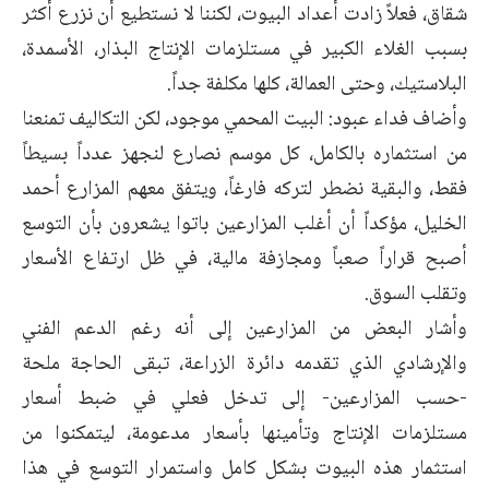
شقاق، فعلاً زادت أعداد البيوت، لكننا لا نستطيع أن نزرع أكثر
بسبب الغلاء الكبير في مستلزمات الإنتاج البذار، الأسمدة،
البلاستيك، وحتى العمالة، كلها مكلفة جداً.
وأضاف فداء عبود: البيت المحمي موجود، لكن التكاليف تمنعنا
من استثماره بالكامل، كل موسم نصارع لنجهز عدداً بسيطاً
فقط، والبقية نضطر لتركه فارغاً، ويتفق معهم المزارع أحمد
الخليل، مؤكداً أن أغلب المزارعين باتوا يشعرون بأن التوسع
أصبح قراراً صعباً ومجازفة مالية، في ظل ارتفاع الأسعار
وتقلب السوق.
وأشار البعض من المزارعين إلى أنه رغم الدعم الفني
والإرشادي الذي تقدمه دائرة الزراعة، تبقى الحاجة ملحة
-حسب المزارعين- إلى تدخل فعلي في ضبط أسعار
مستلزمات الإنتاج وتأمينها بأسعار مدعومة، ليتمكنوا من
استثمار هذه البيوت بشكل كامل واستمرار التوسع في هذا