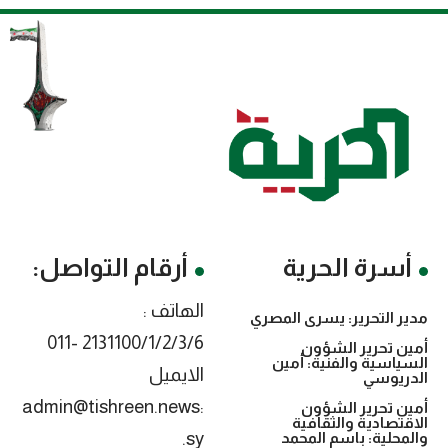
أسرة الحرية
أرقام التواصل:
الهاتف :
مدير التحرير: يسرى المصري
2131100/1/2/3/6 -011
أمين تحرير الشؤون
السياسية والفنية: أمين
الايميل
الدريوسي
:admin@tishreen.news
أمين تحرير الشؤون
الاقتصادية والثقافية
.sy
والمحلية: باسم المحمد