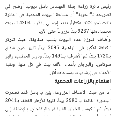
رئيس دائرة زراعة جبلة المهندس باسل ديوب، أوضح في
تصريحه لـ”الحرية” أن مساحة البيوت المحمية في الدائرة
بلغت نحو 522 هكتاراً، بعدد إجمالي يقدّر بـ 14304 بيوت
محمية، منها 9287 بيتاً مزروعاً حتى الآن.
وأضاف: تتوزع هذه البيوت بنسب متفاوتة، حيث تتركز
الكثافة الأكبر في الراهبية 3095 بيتاً، تليها عين شقاق
بـ1720 بيتاً، ثم الأشرفية بـ1491 بيتاً، ودوير الخطيب، وقبو
سوكاس، والبرجان بأعداد الألف بيت في كل منها، وبقية
الأعداد في إرشاديات بمساحات أقل.
اهتمام بالزراعات المحمية
أما من حيث الأصناف المزروعة، بيّن م. باسل فقد تصدرت
البندورة القائمة بـ 2980 بيتاً، تليها الأزهار القطف بـ2041
بيتاً، ثم الكوسا، الخيار، الفليفلة، والباذنجان، بالإضافة إلى