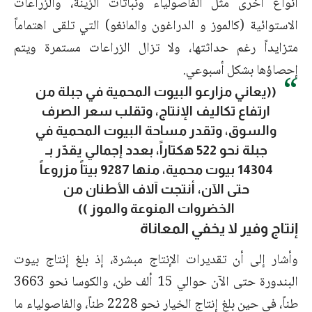
أنواع أخرى مثل الفاصولياء ونباتات الزينة، والزراعات
الاستوائية (كالموز و
الدراغون
والمانغو) التي تلقى اهتماماً
متزايداً رغم حداثتها، ولا تزال الزراعات مستمرة ويتم
إحصاؤها بشكل أسبوعي.
((يعاني مزارعو البيوت المحمية في جبلة من
ارتفاع تكاليف الإنتاج، وتقلب سعر الصرف
والسوق، وتقدر مساحة البيوت المحمية في
جبلة نحو 522 هكتاراً، بعدد إجمالي يقدّر بـ
14304 بيوت محمية، منها 9287 بيتاً مزروعاً
حتى الآن، أنتجت آلاف الأطنان من
الخضروات المنوعة والموز ))
إنتاج وفير لا يخفي المعاناة
وأشار إلى أن تقديرات الإنتاج مبشرة، إذ بلغ إنتاج بيوت
البندورة حتى الآن حوالي 15 ألف طن، والكوسا نحو 3663
طناً، في حين بلغ إنتاج الخيار نحو 2228 طناً، والفاصولياء ما