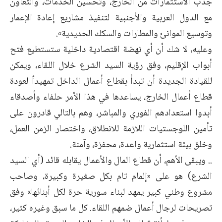
جذب الاستثمارات من الخارج، وتحسين الخدمات، والتعاون
مع الدول العربية والأجنبية لتنفيذ مشاريع إعادة الإعمار
وتوسيع الموانئ والمطارات والسكك الحديدية».
وعليه، لا شك أن أي نهضة اقتصادية داخلية ستستطيع فتح
أبواب الإقليم، وفق رؤية السيد الشرع خلال اللقاء، ويمكن
للقيادة الجديدة أن تبدأ بقطاع أعمال الداخل تمهيداً لعودة
قطاع أعمال الخارج، يساعدها في هذا الأمر حلفاء وأصدقاء
أبدوا استعدادهم الفوري والمباشر، وهم بالتالي قادرون على
تأمين اللوجستيات اللازمة للانطلاق، واختصار الزمن العمل،
وخلق بيئة استثمارية واعدة، محفزة، وآمنة.
.. ويبقى الأهم، أن قطاع المال والأعمال يقابله قائد (أي السيد
الشرع) هو على «إلمام تام بكل صغيرة وكبيرة، وصاحب
مشروع وطني كبير يمهد لبناء سورية حرة لكل أبنائها» وفق
تصريحات لرجال أعمال ضمهم اللقاء. كل ما سبق وغيره كثير،