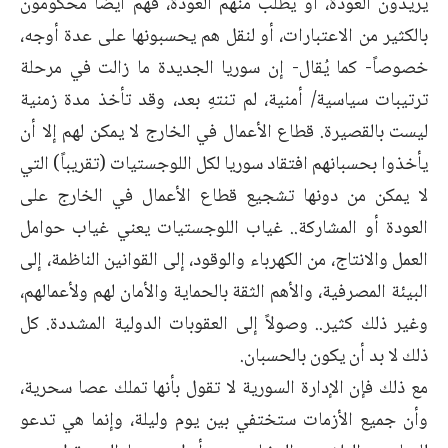
يريدون العودة، أو يُطلب منهم العودة، فهم أيضاً محكومون
بالكثير من الاعتبارات، أو لنقل هم يحسبونها على عدة أوجه،
خصوصاً- كما يُقال- إن سوريا الجديدة ما زالت في مرحلة
ترتيبات سياسية/ أمنية، لم تنتهِ بعد، وقد تأخذ مدة زمنية
ليست بالقصيرة. قطاع الأعمال في الخارج لا يمكن لهم إلا أن
يأخذوا بحسبانهم افتقاد سوريا لكل اللوجستيات (تقريباً) التي
لا يمكن من دونها تشجيع قطاع الأعمال في الخارج على
العودة أو المشاركة.. غياب اللوجستيات يعني غياب حوامل
العمل والانتاج، من الكهرباء والوقود، إلى القوانين الناظمة، إلى
البيئة المصرفية، والأهم الثقة بالحماية والأمان لهم ولأعمالهم،
وغير ذلك كثير.. وصولاً إلى العقوبات الدولية المشددة. كل
ذلك لا بد أن يكون بالحسبان.
مع ذلك فإن الإدارة السورية لا تقول بأنها تملك عصا سحرية،
وأن جميع الأزمات ستختفي بين يوم وليلة، وإنما هي تدعو