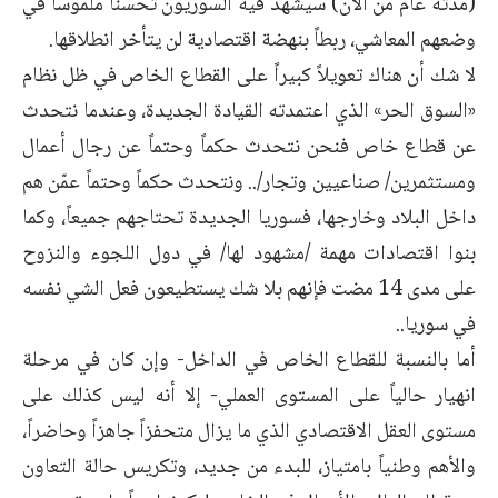
(مدته عام من الآن) سيشهد فيه السوريون تحسناً ملموساً في
وضعهم المعاشي، ربطاً بنهضة اقتصادية لن يتأخر انطلاقها.
لا شك أن هناك تعويلاً كبيراً على القطاع الخاص في ظل نظام
«السوق الحر» الذي اعتمدته القيادة الجديدة، وعندما نتحدث
عن قطاع خاص فنحن نتحدث حكماً وحتماً عن رجال أعمال
ومستثمرين/ صناعيين وتجار/.. ونتحدث حكماً وحتماً عمّن هم
داخل البلاد وخارجها، فسوريا الجديدة تحتاجهم جميعاً، وكما
بنوا اقتصادات مهمة /مشهود لها/ في دول اللجوء والنزوح
على مدى 14 مضت فإنهم بلا شك يستطيعون فعل الشي نفسه
في سوريا..
أما بالنسبة للقطاع الخاص في الداخل- وإن كان في مرحلة
انهيار حالياً على المستوى العملي- إلا أنه ليس كذلك على
مستوى العقل الاقتصادي الذي ما يزال متحفزاً جاهزاً وحاضراً،
والأهم وطنياً بامتياز، للبدء من جديد، وتكريس حالة التعاون