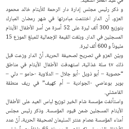
في عيد الفطر السعيد.
و ذكر رئيس مجلس إدارة دار الرحمة للأيتام خالد محمود
العزو، أن الدار اختتمت مبادرتها في شهر رمضان المبارك
بتوزيع 300 ألف ليرة على 52 أسرة من أسر الأطفال الأيتام
المسجلين في الدار. وبلغت القيمة الإجمالية للمبلغ الموزع 15
مليوناً و 600 ألف ليرة.
وبيّن العزو في تصريح لصحيفة الحرية، أنّ الدار وزعت قبل
ذلك ٤٧ سلة غذائية، استهدفت الأطفال الأيتام في مناطق
“حصوية – أبو ذويل -أبو جلال – الدلاوية -حامو – دلي –
بوير بوعاصي -الجوادية – أم كهيف” في ريف منطقة
القامشلي.
واستأنفت مؤسسة شام الخير توزيع لباس العيد على الأطفال
الأيتام المسجلين ضمن قيود المؤسسة. وذكر رئيس مجلس
أمناء المؤسسة عصام عنتر السليمان لصحيفة الحرية، أنّ عدد