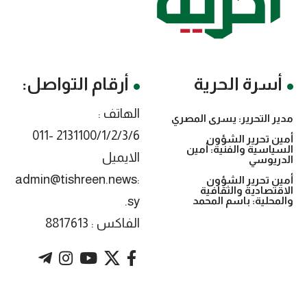
أسرة الحرية
أرقام التواصل:
الهاتف :
مدير التحرير: يسرى المصري
2131100/1/2/3/6 -011
أمين تحرير الشؤون
السياسية والفنية: أمين
الايميل
الدريوسي
:admin@tishreen.news
أمين تحرير الشؤون
الاقتصادية والثقافية
.sy
والمحلية: باسم المحمد
الفاكس : 8817613